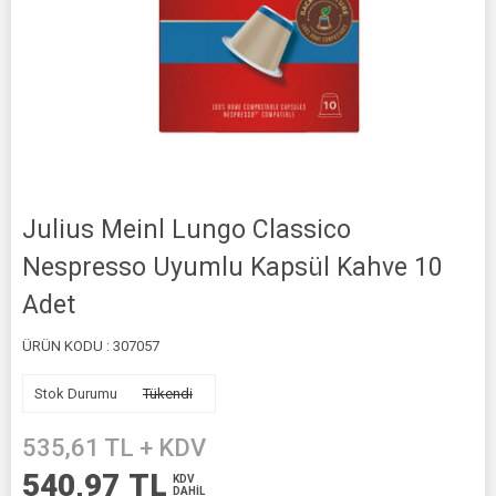
Julius Meinl Lungo Classico
Nespresso Uyumlu Kapsül Kahve 10
Adet
ÜRÜN KODU :
307057
Stok Durumu
Tükendi
535,61
TL + KDV
540,97
TL
KDV
DAHİL