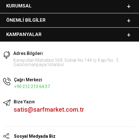
KURUMSAL
ÖNEMLI BILGILER
KAMPANYALAR
Adres Bilgileri
Karayolları Mahallesi 568. Sokak No:14A İç Kapı No : 5
Gaziosmanpaşa/İstanbul
Çağrı Merkezi
+90 212 213 64 37
Bize Yazın
satis@sarfmarket.com.tr
Sosyal Medyada Biz