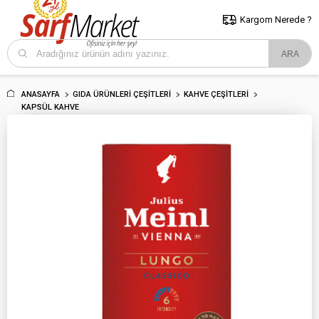
5000 TL ve Üzeri Alışverişlerde İstanbul İçi Kargo Bedava!
Kocaeli
ve Trakya İçin Tıklayın..
Kargom Nerede ?
ANASAYFA
GIDA ÜRÜNLERI ÇEŞITLERI
KAHVE ÇEŞITLERI
KAPSÜL KAHVE