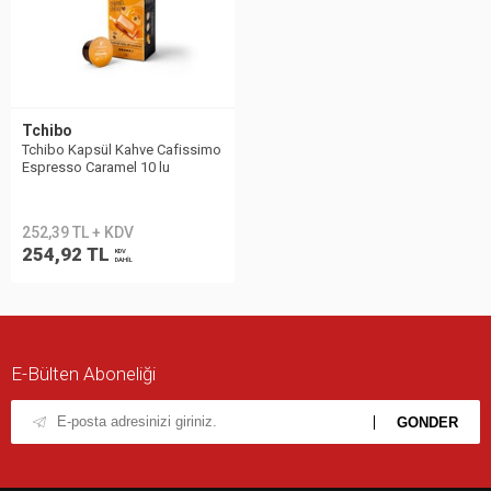
Tchibo
Tchibo Kapsül Kahve Cafissimo
Espresso Caramel 10 lu
252,39 TL + KDV
254,92 TL
KDV
DAHİL
E-Bülten Aboneliği