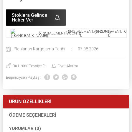
Stoklara Gelince
Haber Ver
{{INSTALLMENT.AMOUNT}}
{{INSTALLMENT.TOTAL
{{INSTALLMENT.COUNT}}
TL
TL
Planlanan Kargolama Tarihi
:
07.08.2026
Bu Ürünü Tavsiye Et
Fiyat Alarmı
Beğendiysen Paylaş :
ÜRÜN ÖZELLIKLERI
ÖDEME SEÇENEKLERI
YORUMLAR (0)