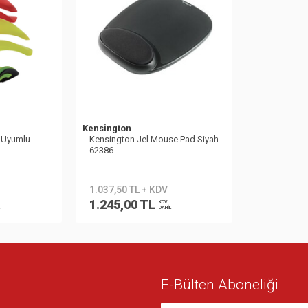
Kensington
 Uyumlu
Kensington Jel Mouse Pad Siyah
62386
1.037,50 TL + KDV
1.245,00 TL
KDV
DAHİL
E-Bülten Aboneliği