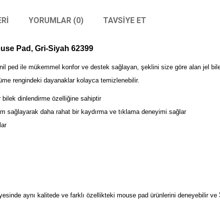
RI
YORUMLAR (0)
TAVSIYE ET
ouse Pad, Gri-Siyah 62399
 vinil ped ile mükemmel konfor ve destek sağlayan, şeklini size göre alan jel bil
füme rengindeki dayanaklar kolayca temizlenebilir.
r bilek dinlendirme özelliğine sahiptir
 uyum sağlayarak daha rahat bir kaydırma ve tıklama deneyimi sağlar
lar
sinde aynı kalitede ve farklı özellikteki mouse pad ürünlerini deneyebilir ve