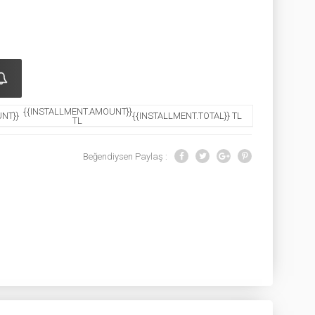
{{INSTALLMENT.AMOUNT}}
NT}}
{{INSTALLMENT.TOTAL}} TL
TL
Beğendiysen Paylaş :