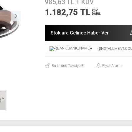
985,63
TL + KDV
1.182,75
TL
KDV
DAHİL
Stoklara Gelince Haber Ver
{{INSTALLMENT.COU
Bu Ürünü Tavsiye Et
Fiyat Alarmı