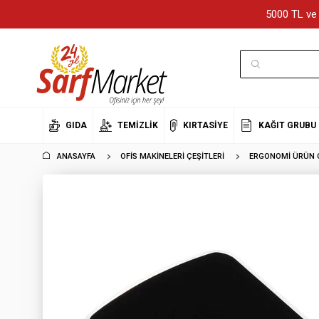
5000 TL ve 
GIDA
TEMIZLIK
KIRTASIYE
KAĞIT GRUBU
ANASAYFA
OFIS MAKINELERI ÇEŞITLERI
ERGONOMI ÜRÜN Ç