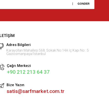
İLETIŞIM
Adres Bilgileri
Karayolları Mahallesi 568. Sokak No:14A İç Kapı No : 5
Gaziosmanpaşa/İstanbul
Çağrı Merkezi
+90 212 213 64 37
Bize Yazın
satis@sarfmarket.com.tr