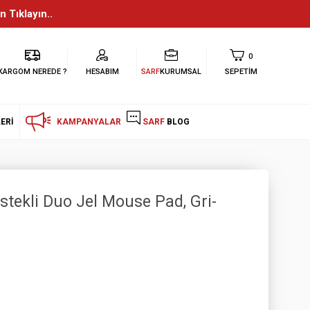
n Tıklayın..
0
KARGOM NEREDE ?
HESABIM
SARF
KURUMSAL
SEPETIM
ERI
KAMPANYALAR
SARF
BLOG
stekli Duo Jel Mouse Pad, Gri-