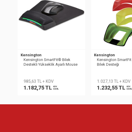
Kensington
Kensington
Kensington SmartFit® Bilek
Kensington SmartFit
Destekli Yükseklik Ayarlı Mouse
Bilek Desteği
Pad K55793EU
985,63 TL + KDV
1.027,13 TL + KDV
1.182,75 TL
1.232,55 TL
KDV
KDV
DAHİL
DAHİL