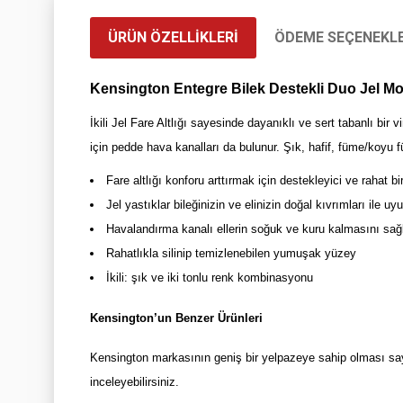
ÜRÜN ÖZELLIKLERI
ÖDEME SEÇENEKLE
Kensington Entegre Bilek Destekli Duo Jel M
İkili Jel Fare Altlığı sayesinde dayanıklı ve sert tabanlı bir
için pedde hava kanalları da bulunur. Şık, hafif, füme/koyu 
Fare altlığı konforu arttırmak için destekleyici ve rahat bi
Jel yastıklar bileğinizin ve elinizin doğal kıvrımları ile
Havalandırma kanalı ellerin soğuk ve kuru kalmasını sağ
Rahatlıkla silinip temizlenebilen yumuşak yüzey
İkili: şık ve iki tonlu renk kombinasyonu
Kensington’un Benzer Ürünleri
Kensington markasının geniş bir yelpazeye sahip olması saye
inceleyebilirsiniz.