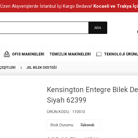
Üzeri Alışverişlerde İstanbul İçi Kargo Bedava!
Kocaeli ve Trakya İçi
OFIS MAKINELERI
TEMIZLIK MAKINELERI
TEKNOLOJI ÜRÜNL
EŞITLERI
JEL BILEK DESTEĞI
Kensington Entegre Bilek De
Siyah 62399
ÜRÜN KODU :
110513
Stok Durumu
Tükendi