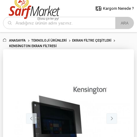
5000 TL ve Üzeri Alışverişlerde İstanbul İçi Kargo Bedava!
Kocaeli
ve Trakya İçin Tıklayın..
Kargom Nerede ?
ANASAYFA
TEKNOLOJI ÜRÜNLERI
EKRAN FILTRE ÇEŞITLERI
KENSINGTON EKRAN FILTRESI