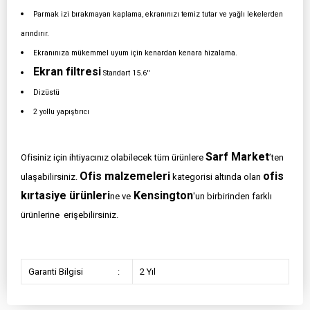
Parmak izi bırakmayan kaplama, ekranınızı temiz tutar ve yağlı lekelerden
arındırır.
Ekranınıza mükemmel uyum için kenardan kenara hizalama.
Ekran filtresi
Standart 15.6''
Dizüstü
2 yollu yapıştırıcı
Sarf Market
Ofisiniz için ihtiyacınız olabilecek tüm ürünlere
’ten
Ofis malzemeleri
ofis
ulaşabilirsiniz.
kategorisi altında olan
kırtasiye ürünleri
Kensington
ne ve
'un birbirinden farklı
ürünlerine erişebilirsiniz.
Garanti Bilgisi
:
2 Yıl