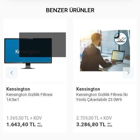
BENZER ÜRÜNLER
Kensington
Kensington
Kensington Gizlilik Filtresi
Kensington Gizlilik Filtresi İki
14.0w1
Yönlü Çıkarılabilir 23.0W9
1.369,50 TL + KDV
2.739,00 TL + KDV
1.643,40 TL
3.286,80 TL
KDV
KDV
DAHİL
DAHİL