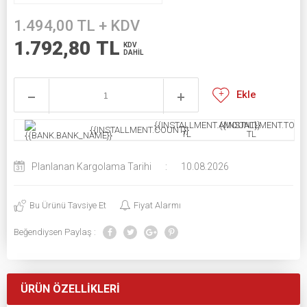
1.494,00
TL + KDV
1.792,80
TL
KDV
DAHİL
Ekle
{{INSTALLMENT.AMOUNT}}
{{INSTALLMENT.TOTAL
{{INSTALLMENT.COUNT}}
TL
TL
Planlanan Kargolama Tarihi
:
10.08.2026
Bu Ürünü Tavsiye Et
Fiyat Alarmı
Beğendiysen Paylaş :
ÜRÜN ÖZELLIKLERI