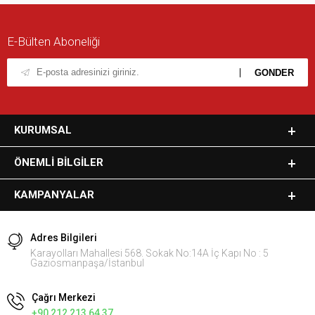
E-Bülten Aboneliği
KURUMSAL
ÖNEMLI BILGILER
KAMPANYALAR
Adres Bilgileri
Karayolları Mahallesi 568. Sokak No:14A İç Kapı No : 5
Gaziosmanpaşa/İstanbul
Çağrı Merkezi
+90 212 213 64 37