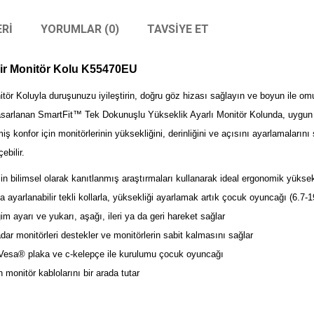
RI
YORUMLAR (0)
TAVSIYE ET
lir Monitör Kolu K55470EU
r Koluyla duruşunuzu iyileştirin, doğru göz hizası sağlayın ve boyun ile om
tasarlanan SmartFit™ Tek Dokunuşlu Yükseklik Ayarlı Monitör Kolunda, uygun 
iş konfor için monitörlerinin yüksekliğini, derinliğini ve açısını ayarlamalarını 
bilir.
 bilimsel olarak kanıtlanmış araştırmaları kullanarak ideal ergonomik yüksekl
 ayarlanabilir tekli kollarla, yüksekliği ayarlamak artık çocuk oyuncağı (6.
m ayarı ve yukarı, aşağı, ileri ya da geri hareket sağlar
dar monitörleri destekler ve monitörlerin sabit kalmasını sağlar
lir Vesa® plaka ve c-kelepçe ile kurulumu çocuk oyuncağı
 monitör kablolarını bir arada tutar