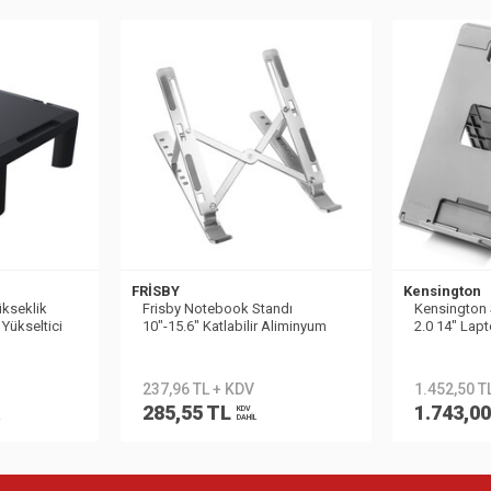
FRİSBY
Kensington
kseklik
Frisby Notebook Standı
Kensington 
 Yükseltici
10"-15.6" Katlabilir Aliminyum
2.0 14" Lapt
Döküm FNC-5150st
K50421EU
237,96 TL + KDV
1.452,50 T
285,55 TL
1.743,0
KDV
DAHİL