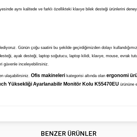
nde aynı kalitede ve farklı özellikteki klavye bilek desteği ürünlerini deneyeb
lediyoruz. Günün çoğu saatini bu şekilde geçirdiğimizden dolayı kullandığımız 
rt desteği, ayak desteği, laptop soğutucu, laptop kilidi, klavye, mouse, evrak tu
ri güvenle inceleyebilirsiniz.
Ofis makineleri
ergonomi ürü
en ulaşabilirsiniz.
kategorisi altında olan
h Yüksekliği Ayarlanabilir Monitör Kolu K55470EU
ürününe e
BENZER ÜRÜNLER