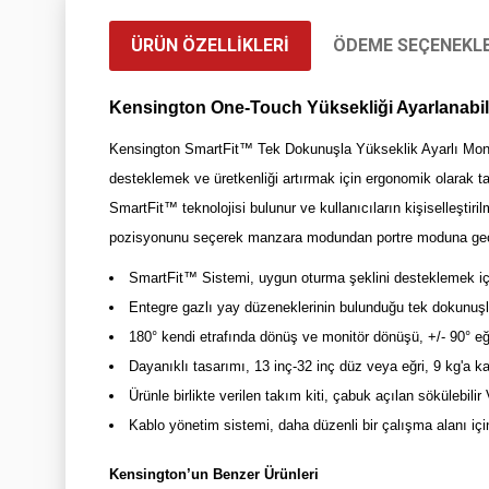
ÜRÜN ÖZELLIKLERI
ÖDEME SEÇENEKLE
Kensington One-Touch Yüksekliği Ayarlanabi
Kensington SmartFit™ Tek Dokunuşla Yükseklik Ayarlı Monitö
desteklemek ve üretkenliği artırmak için ergonomik olarak 
SmartFit™ teknolojisi bulunur ve kullanıcıların kişiselleştirilm
pozisyonunu seçerek manzara modundan portre moduna geçe
SmartFit™ Sistemi, uygun oturma şeklini desteklemek için
Entegre gazlı yay düzeneklerinin bulunduğu tek dokunuşla
180° kendi etrafında dönüş ve monitör dönüşü, +/- 90° eği
Dayanıklı tasarımı, 13 inç-32 inç düz veya eğri, 9 kg'a ka
Ürünle birlikte verilen takım kiti, çabuk açılan sökülebi
Kablo yönetim sistemi, daha düzenli bir çalışma alanı için
Kensington’un Benzer Ürünleri