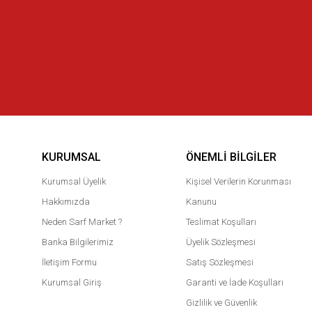
KURUMSAL
ÖNEMLI BILGILER
Kurumsal Üyelik
Kişisel Verilerin Korunması
Hakkımızda
Kanunu
Neden Sarf Market ?
Teslimat Koşulları
Banka Bilgilerimiz
Üyelik Sözleşmesi
İletişim Formu
Satış Sözleşmesi
Kurumsal Giriş
Garanti ve İade Koşulları
Gizlilik ve Güvenlik