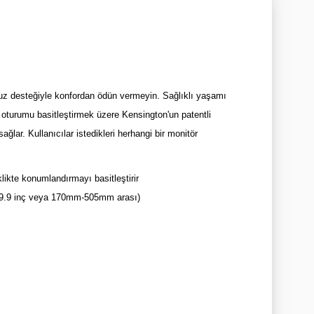
uz desteğiyle konfordan ödün vermeyin. Sağlıklı yaşamı
oturumu basitleştirmek üzere Kensington'un patentli
sağlar. Kullanıcılar istedikleri herhangi bir monitör
ikte konumlandırmayı basitleştirir
7-19.9 inç veya 170mm-505mm arası)