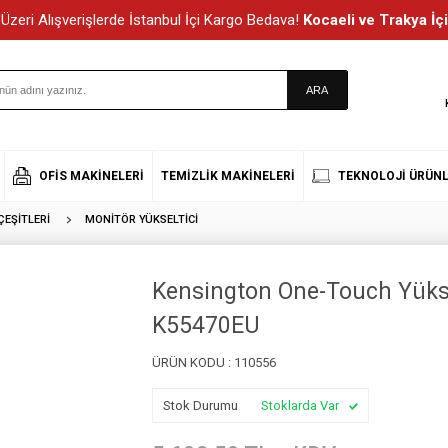
Üzeri Alışverişlerde İstanbul İçi Kargo Bedava!
Kocaeli ve Trakya İçi
OFIS MAKINELERI
TEMIZLIK MAKINELERI
TEKNOLOJI ÜRÜNL
EŞITLERI
MONITÖR YÜKSELTICI
Kensington One-Touch Yüksek
K55470EU
ÜRÜN KODU :
110556
Stok Durumu
Stoklarda Var