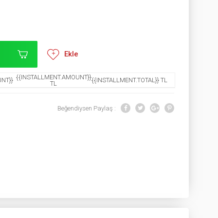
Ekle
{{INSTALLMENT.AMOUNT}}
NT}}
{{INSTALLMENT.TOTAL}} TL
TL
Beğendiysen Paylaş :