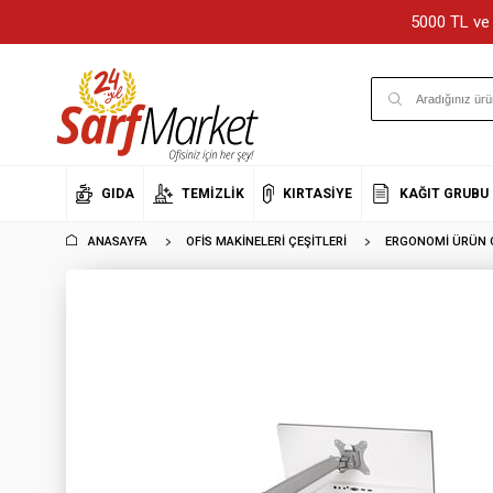
5000 TL ve 
GIDA
TEMIZLIK
KIRTASIYE
KAĞIT GRUBU
ANASAYFA
OFIS MAKINELERI ÇEŞITLERI
ERGONOMI ÜRÜN Ç