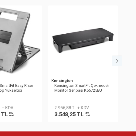
Kensington
Kens
SmartFit Easy Riser
Kensington SmartFit Çekmeceli
Ken
op Yükseltici
Monitör Sehpası K55725EU
Mon
L + KDV
2.956,88 TL + KDV
3.
0 TL
3.548,25 TL
3.
KDV
KDV
DAHİL
DAHİL