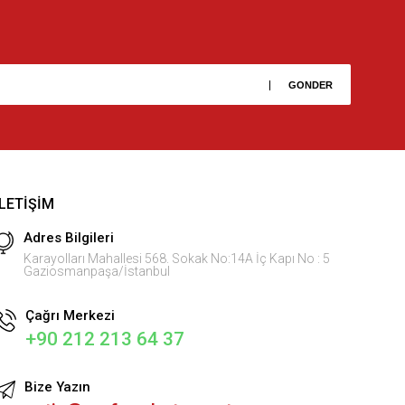
İLETIŞIM
Adres Bilgileri
Karayolları Mahallesi 568. Sokak No:14A İç Kapı No : 5
Gaziosmanpaşa/İstanbul
Çağrı Merkezi
+90 212 213 64 37
Bize Yazın