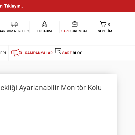
n Tıklayın..
0
KARGOM NEREDE ?
HESABIM
SARF
KURUMSAL
SEPETIM
ERI
KAMPANYALAR
SARF
BLOG
liği Ayarlanabilir Monitör Kolu