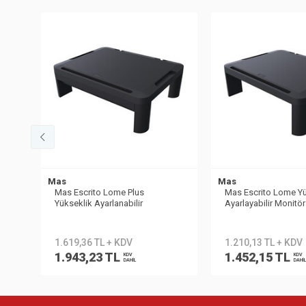
Mas
Mas
Mas Escrito Lome Plus
Mas Escrito Lome Yü
Yükseklik Ayarlanabilir
Ayarlayabilir Monitör
Çekmeceli Monitör Yükseltici
ESEM260
ESEM370
1.619,36 TL + KDV
1.210,13 TL + KDV
1.943,23 TL
1.452,15 TL
KDV
KDV
DAHİL
DAHİL