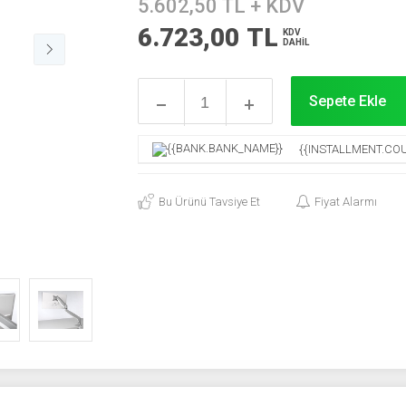
5.602,50
TL + KDV
6.723,00
TL
KDV
DAHİL
Sepete Ekle
{{INSTALLMENT.COU
Bu Ürünü Tavsiye Et
Fiyat Alarmı