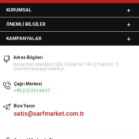
KURUMSAL
ÖNEMLI BILGILER
KAMPANYALAR
Adres Bilgileri
Karayolları Mahallesi 568. Sokak No:14A İç Kapı No : 5
Gaziosmanpaşa/İstanbul
Çağrı Merkezi
+90 212 213 64 37
Bize Yazın
satis@sarfmarket.com.tr