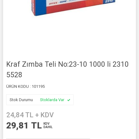
Kraf Zımba Teli No:23-10 1000 li 2310
5528
ÜRÜN KODU :
101195
Stok Durumu
Stoklarda Var
24,84
TL + KDV
29,81
TL
KDV
DAHİL