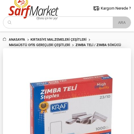
5000 TL ve Üzeri Alışverişlerde İstanbul İçi Kargo Bedava!
Kocaeli
ve Trakya İçin Tıklayın..
Kargom Nerede ?
ANASAYFA
KIRTASIYE MALZEMELERI ÇEŞITLERI
MASAÜSTÜ OFIS GEREÇLERI ÇEŞITLERI
ZIMBA TELI / ZIMBA SÖKÜCÜ