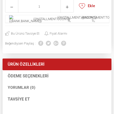
Ekle
{{INSTALLMENT.AMOUNT}}
{{INSTALLMENT.TOTAL
{{INSTALLMENT.COUNT}}
TL
TL
Bu Ürünü Tavsiye Et
Fiyat Alarmı
Beğendiysen Paylaş :
ÜRÜN ÖZELLIKLERI
ÖDEME SEÇENEKLERI
YORUMLAR (0)
TAVSIYE ET