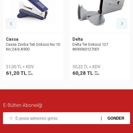
Cassa
Delta
Cassa Zımba Teli Sökücü No:10
Delta Tel Sökücü 127
No:24/6 A900
8690060127001
51,00 TL + KDV
50,23 TL + KDV
61,20 TL
60,28 TL
KDV
KDV
DAHİL
DAHİL
E-Bülten Aboneliği