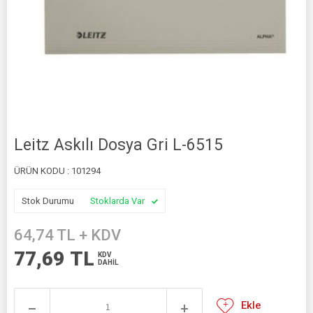
Leitz Askılı Dosya Gri L-6515
ÜRÜN KODU :
101294
Stok Durumu
Stoklarda Var
64,74
TL + KDV
77,69
TL
KDV
DAHİL
Ekle