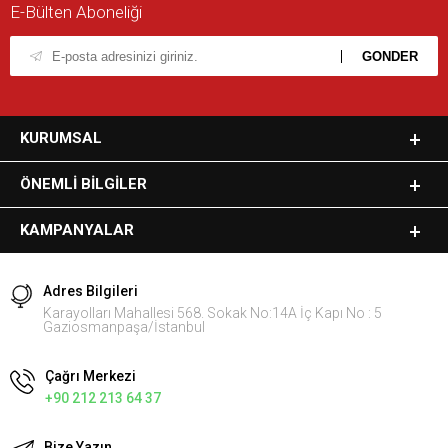
E-Bülten Aboneliği
KURUMSAL
ÖNEMLI BILGILER
KAMPANYALAR
Adres Bilgileri
Karayolları Mahallesi 568. Sokak No:14A İç Kapı No : 5
Gaziosmanpaşa/İstanbul
Çağrı Merkezi
+90 212 213 64 37
Bize Yazın