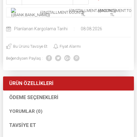
{{INSTALLMENT.AMOUNT}}
{{INSTALLMENT.TOTAL
{{INSTALLMENT.COUNT}}
TL
TL
Planlanan Kargolama Tarihi
:
08.08.2026
Bu Ürünü Tavsiye Et
Fiyat Alarmı
Beğendiysen Paylaş :
ÜRÜN ÖZELLIKLERI
ÖDEME SEÇENEKLERI
YORUMLAR (0)
TAVSIYE ET