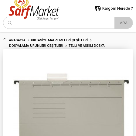
5000 TL ve Üzeri Alışverişlerde İstanbul İçi Kargo Bedava!
Kocaeli
ve Trakya İçin Tıklayın..
Kargom Nerede ?
ANASAYFA
KIRTASIYE MALZEMELERI ÇEŞITLERI
DOSYALAMA ÜRÜNLERI ÇEŞITLERI
TELLI VE ASKILI DOSYA