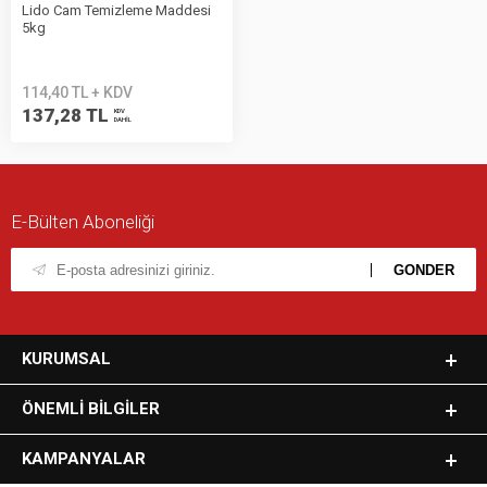
Lido Cam Temizleme Maddesi
5kg
114,40 TL + KDV
137,28 TL
KDV
DAHİL
E-Bülten Aboneliği
KURUMSAL
ÖNEMLI BILGILER
KAMPANYALAR