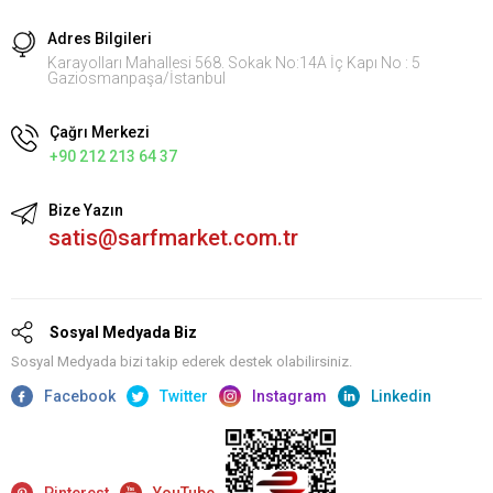
Adres Bilgileri
Karayolları Mahallesi 568. Sokak No:14A İç Kapı No : 5
Gaziosmanpaşa/İstanbul
Çağrı Merkezi
+90 212 213 64 37
Bize Yazın
satis@sarfmarket.com.tr
Sosyal Medyada Biz
Sosyal Medyada bizi takip ederek destek olabilirsiniz.
Facebook
Twitter
Instagram
Linkedin
Pinterest
YouTube