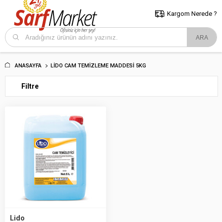
5000 TL ve Üzeri Alışverişlerde İstanbul İçi Kargo Bedava!
Kocaeli
ve Trakya İçin Tıklayın..
Kargom Nerede ?
ANASAYFA
LIDO CAM TEMIZLEME MADDESI 5KG
Filtre
Lido