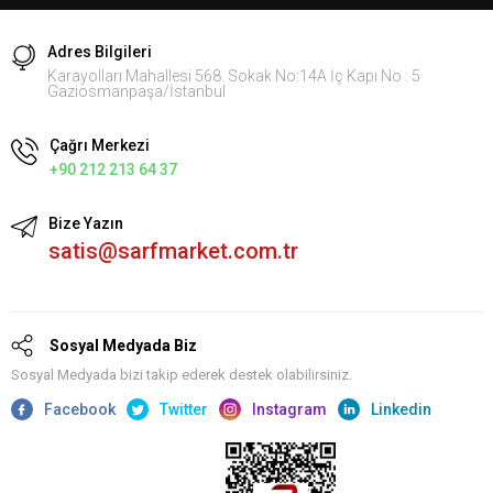
Adres Bilgileri
Karayolları Mahallesi 568. Sokak No:14A İç Kapı No : 5
Gaziosmanpaşa/İstanbul
Çağrı Merkezi
+90 212 213 64 37
Bize Yazın
satis@sarfmarket.com.tr
Sosyal Medyada Biz
Sosyal Medyada bizi takip ederek destek olabilirsiniz.
Facebook
Twitter
Instagram
Linkedin