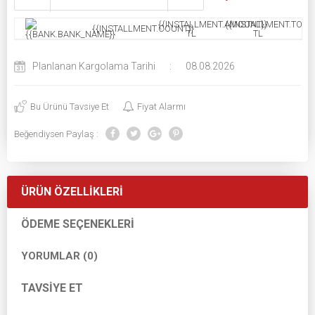
{{INSTALLMENT.AMOUNT}}
{{INSTALLMENT.TOTAL
{{INSTALLMENT.COUNT}}
TL
TL
Planlanan Kargolama Tarihi
:
08.08.2026
Bu Ürünü Tavsiye Et
Fiyat Alarmı
Beğendiysen Paylaş :
ÜRÜN ÖZELLIKLERI
ÖDEME SEÇENEKLERI
YORUMLAR (0)
TAVSIYE ET