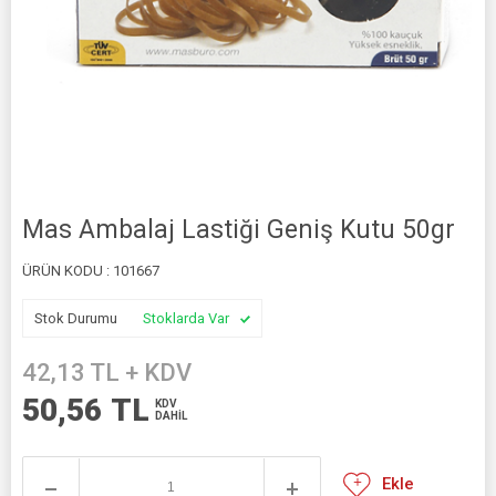
Mas Ambalaj Lastiği Geniş Kutu 50gr
ÜRÜN KODU :
101667
Stok Durumu
Stoklarda Var
42,13
TL + KDV
50,56
TL
KDV
DAHİL
Ekle