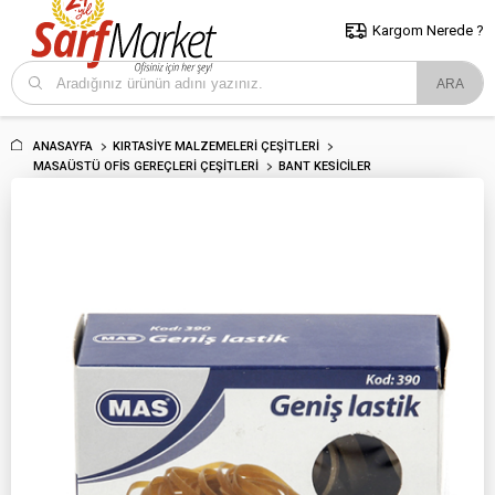
5000 TL ve Üzeri Alışverişlerde İstanbul İçi Kargo Bedava!
Kocaeli
ve Trakya İçin Tıklayın..
Kargom Nerede ?
ANASAYFA
KIRTASIYE MALZEMELERI ÇEŞITLERI
MASAÜSTÜ OFIS GEREÇLERI ÇEŞITLERI
BANT KESICILER