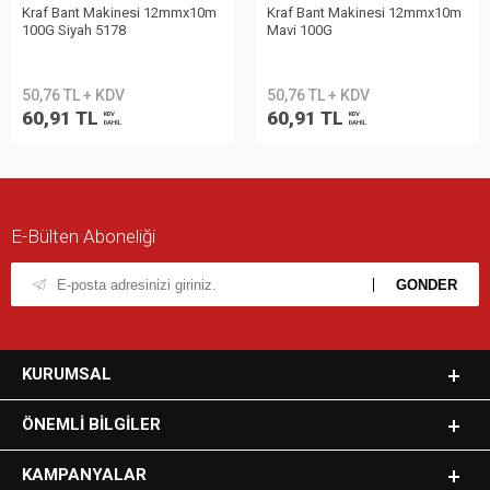
Kraf Bant Makinesi 12mmx10m
Kraf Bant Makinesi 12mmx10m
100G Siyah 5178
Mavi 100G
50,76 TL + KDV
50,76 TL + KDV
60,91 TL
60,91 TL
KDV
KDV
DAHİL
DAHİL
E-Bülten Aboneliği
KURUMSAL
ÖNEMLI BILGILER
KAMPANYALAR