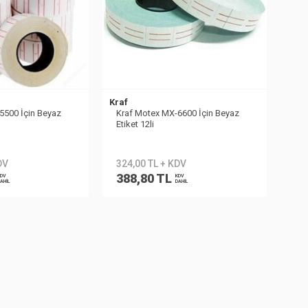
Kraf
5500 İçin Beyaz
Kraf Motex MX-6600 İçin Beyaz
Etiket 12li
DV
324,00 TL + KDV
388,80 TL
DV
KDV
AHİL
DAHİL