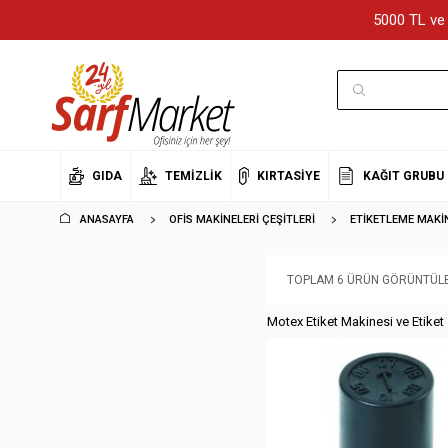
5000 TL ve 
GIDA
TEMIZLIK
KIRTASIYE
KAĞIT GRUBU
ANASAYFA
OFIS MAKINELERI ÇEŞITLERI
ETIKETLEME MAKIN
TOPLAM 6 ÜRÜN GÖRÜNTÜLE
Motex Etiket Makinesi ve Etiket