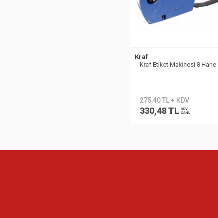
Kraf
Kraf Etiket Makinesi 8 Hane
275,40 TL + KDV
330,48 TL
KDV
DAHİL