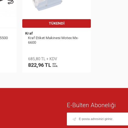
TÜKENDI
Kraf
 5500
Kraf Etiket Makinesi Motex Mx-
6600
685,80 TL + KDV
822,96 TL
KDV
DAHİL
E-Bülten Aboneliği