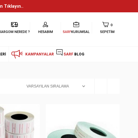
n Tıklayın..
0
KARGOM NEREDE ?
HESABIM
SARF
KURUMSAL
SEPETIM
ERI
KAMPANYALAR
SARF
BLOG