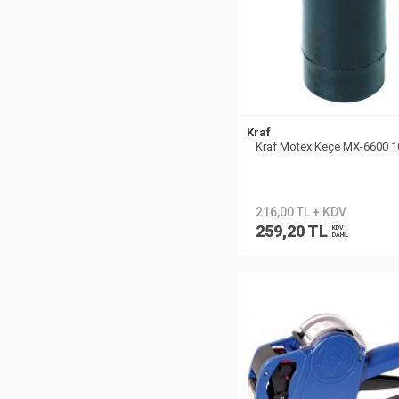
Kraf
Kraf Motex Keçe MX-6600 1
216,00 TL + KDV
259,20 TL
KDV
DAHİL