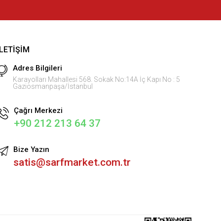
İLETIŞIM
Adres Bilgileri
Karayolları Mahallesi 568. Sokak No:14A İç Kapı No : 5
Gaziosmanpaşa/İstanbul
Çağrı Merkezi
+90 212 213 64 37
Bize Yazın
satis@sarfmarket.com.tr