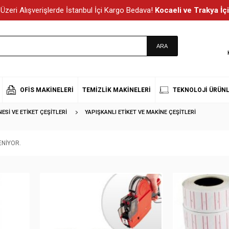
Üzeri Alışverişlerde İstanbul İçi Kargo Bedava!
Kocaeli ve Trakya İçi
OFIS MAKINELERI
TEMIZLIK MAKINELERI
TEKNOLOJI ÜRÜNL
ESI VE ETIKET ÇEŞITLERI
YAPIŞKANLI ETIKET VE MAKINE ÇEŞITLERI
NIYOR.