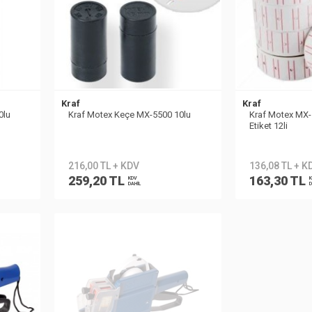
Kraf
Kraf
0lu
Kraf Motex Keçe MX-5500 10lu
Kraf Motex MX-
Etiket 12li
216,00 TL + KDV
136,08 TL + K
259,20 TL
163,30 TL
KDV
K
DAHİL
D