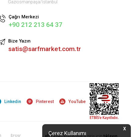
Gaziosmanpaşa/İstanbul
Çağrı Merkezi
+90 212 213 64 37
Bize Yazın
satis@sarfmarket.com.tr
Linkedin
Pinterest
YouTube
X
Çerez Kullanımı
Sarf Kurumsal'a giriş için
tıklayın.