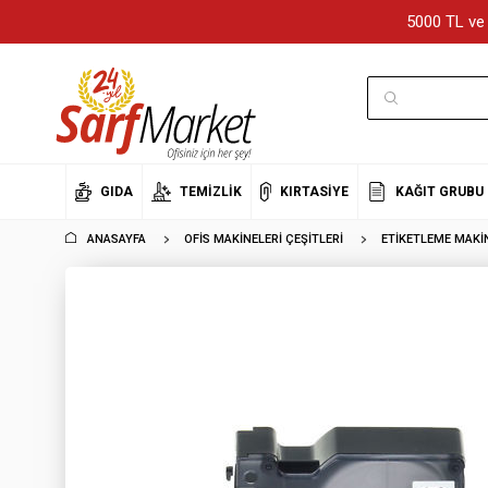
5000 TL ve 
GIDA
TEMIZLIK
KIRTASIYE
KAĞIT GRUBU
ANASAYFA
OFIS MAKINELERI ÇEŞITLERI
ETIKETLEME MAKIN