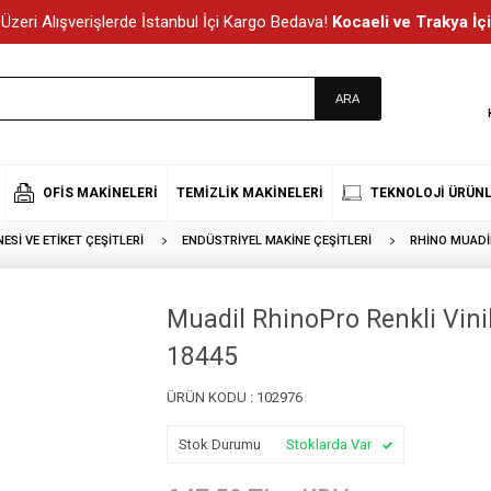
Üzeri Alışverişlerde İstanbul İçi Kargo Bedava!
Kocaeli ve Trakya İçi
OFIS MAKINELERI
TEMIZLIK MAKINELERI
TEKNOLOJI ÜRÜNL
ESI VE ETIKET ÇEŞITLERI
ENDÜSTRIYEL MAKINE ÇEŞITLERI
RHINO MUADI
Muadil RhinoPro Renkli Vin
18445
ÜRÜN KODU :
102976
Stok Durumu
Stoklarda Var