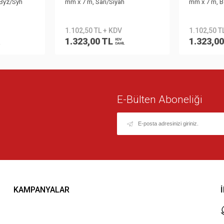
,Byz/Syh
mm x 7 m, Sarı/Siyah
mm x 7 m, B
1.102,50 TL + KDV
1.102,50 T
1.323,00 TL
1.323,0
KDV
DAHİL
E-Bülten Aboneliği
KAMPANYALAR