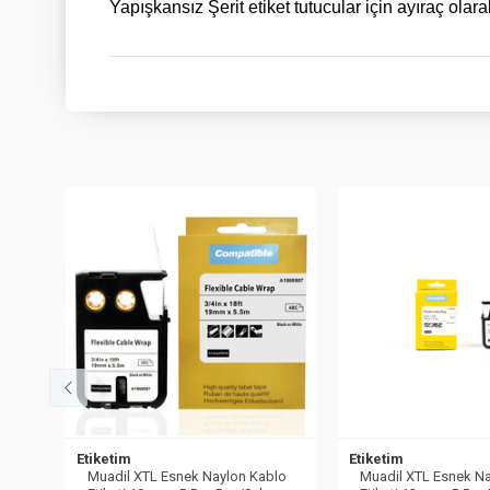
Yapışkansız Şerit etiket tutucular için ayıraç olara
Etiketim
Etiketim
en
Muadil XTL Esnek Naylon Kablo
Muadil XTL Esnek N