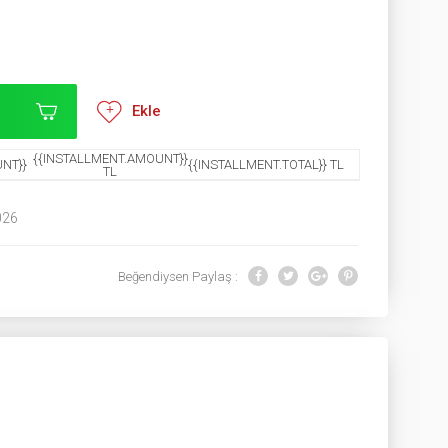
Ekle
{{INSTALLMENT.AMOUNT}}
NT}}
{{INSTALLMENT.TOTAL}} TL
TL
026
Beğendiysen Paylaş :