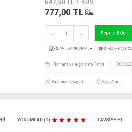
647,50
TL + KDV
777,00
TL
KDV
DAHİL
Sepete Ekle
{{INSTALLMENT.COU
Planlanan Kargolama Tarihi
:
08.08.2
Bu Ürünü Tavsiye Et
Fiyat Alarmı
RI
YORUMLAR (1)
TAVSIYE ET