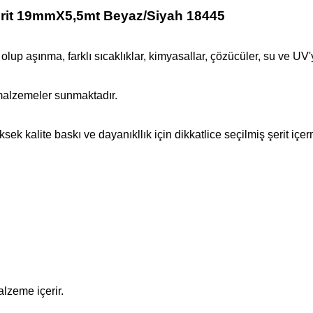
erit 19mmX5,5mt Beyaz/Siyah 18445
ş olup aşınma, farklı sıcaklıklar, kimyasallar, çözücüler, su ve UV'y
 malzemeler sunmaktadır.
 kalite baskı ve dayanıkllık için dikkatlice seçilmiş şerit içer
alzeme içerir.