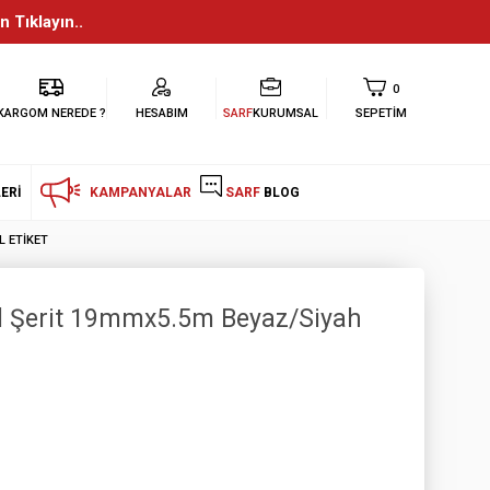
n Tıklayın..
0
KARGOM NEREDE ?
HESABIM
SARF
KURUMSAL
SEPETIM
ERI
KAMPANYALAR
SARF
BLOG
L ETIKET
il Şerit 19mmx5.5m Beyaz/Siyah