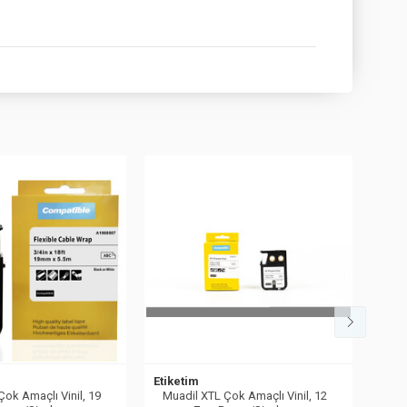
Etiketim
Etik
Çok Amaçlı Vinil, 19
Muadil XTL Çok Amaçlı Vinil, 12
Mua