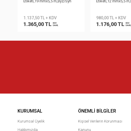
Etiketi,19 mmx5,5 m,Byz/Syh
Etiketi,12 mmx5,5 m
1.137,50 TL + KDV
980,00 TL + KDV
1.365,00 TL
1.176,00 TL
KDV
KDV
DAHİL
DAHİL
KURUMSAL
ÖNEMLI BILGILER
Kurumsal Üyelik
Kişisel Verilerin Korunması
Hakkımızda
Kanunu