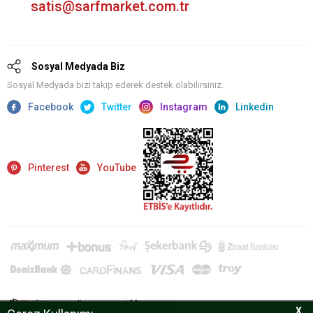
satis@sarfmarket.com.tr
Sosyal Medyada Biz
Sosyal Medyada bizi takip ederek destek olabilirsiniz.
Facebook
Twitter
Instagram
Linkedin
Pinterest
YouTube
Sarf Kurumsal'a giriş için
tıklayın.
X