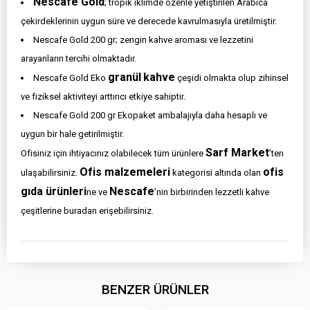
Nescafe Gold
; tropik iklimde özenle yetiştirilen Arabica
çekirdeklerinin uygun süre ve derecede kavrulmasıyla üretilmiştir.
Nescafe Gold 200 gr; zengin kahve aroması ve lezzetini
arayanların tercihi olmaktadır.
granül
kahve
Nescafe Gold Eko
çeşidi olmakta olup zihinsel
ve fiziksel aktiviteyi arttırıcı etkiye sahiptir.
Nescafe Gold 200 gr Ekopaket ambalajıyla daha hesaplı ve
uygun bir hale getirilmiştir.
Sarf Market
Ofisiniz için ihtiyacınız olabilecek tüm ürünlere
’ten
Ofis malzemeleri
ofis
ulaşabilirsiniz.
kategorisi altında olan
gıda ürünleri
Nescafe
ne ve
’nin birbirinden lezzetli kahve
çeşitlerine buradan erişebilirsiniz.
BENZER ÜRÜNLER