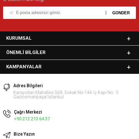
KURUMSAL
ÖNEMLI BILGILER
KAMPANYALAR
Adres Bilgileri
Karayolları Mahallesi 568. Sokak No:14A İç Kapı No : 5
Gaziosmanpaşa/İstanbul
Çağrı Merkezi
+90 212 213 64 37
Bize Yazın