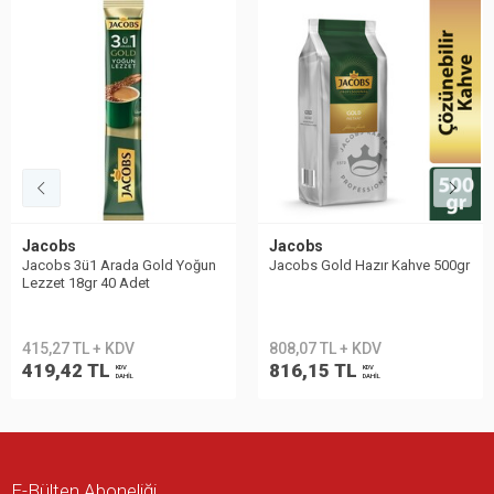
Jacobs
Jacobs
Jacobs 3ü1 Arada Gold Yoğun
Jacobs Gold Hazır Kahve 500gr
Lezzet 18gr 40 Adet
415,27 TL + KDV
808,07 TL + KDV
419,42 TL
816,15 TL
KDV
KDV
DAHİL
DAHİL
E-Bülten Aboneliği