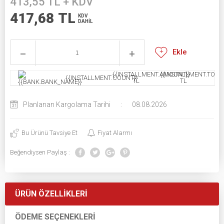
413,55
TL + KDV
417,68
TL
KDV
DAHİL
Ekle
{{INSTALLMENT.AMOUNT}}
{{INSTALLMENT.TOTAL
{{INSTALLMENT.COUNT}}
TL
TL
Planlanan Kargolama Tarihi
:
08.08.2026
Bu Ürünü Tavsiye Et
Fiyat Alarmı
Beğendiysen Paylaş :
ÜRÜN ÖZELLIKLERI
ÖDEME SEÇENEKLERI