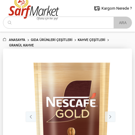
5000 TL ve Üzeri Alışverişlerde İstanbul İçi Kargo Bedava!
Kocaeli
ve Trakya İçin Tıklayın..
Kargom Nerede ?
ANASAYFA
GIDA ÜRÜNLERI ÇEŞITLERI
KAHVE ÇEŞITLERI
GRANÜL KAHVE