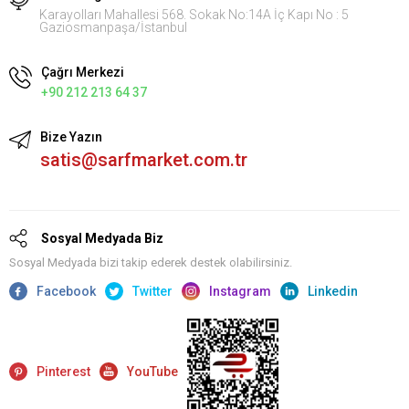
Karayolları Mahallesi 568. Sokak No:14A İç Kapı No : 5
Gaziosmanpaşa/İstanbul
Çağrı Merkezi
+90 212 213 64 37
Bize Yazın
satis@sarfmarket.com.tr
Sosyal Medyada Biz
Sosyal Medyada bizi takip ederek destek olabilirsiniz.
Facebook
Twitter
Instagram
Linkedin
Pinterest
YouTube