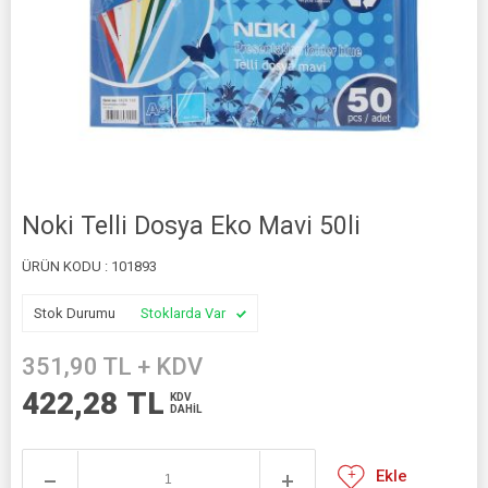
Noki Telli Dosya Eko Mavi 50li
ÜRÜN KODU :
101893
Stok Durumu
Stoklarda Var
351,90
TL + KDV
422,28
TL
KDV
DAHİL
Ekle