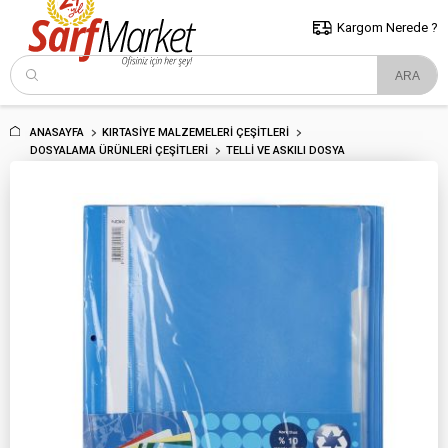
5000 TL ve Üzeri Alışverişlerde İstanbul İçi Kargo Bedava!
Kocaeli
ve Trakya İçin Tıklayın..
Kargom Nerede ?
ANASAYFA
KIRTASIYE MALZEMELERI ÇEŞITLERI
DOSYALAMA ÜRÜNLERI ÇEŞITLERI
TELLI VE ASKILI DOSYA