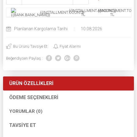
{{INSTALLMENT.AMOUNT}}
{{INSTALLMENT.TOTAL
{{INSTALLMENT.COUNT}}
TL
TL
Planlanan Kargolama Tarihi
:
10.08.2026
Bu Ürünü Tavsiye Et
Fiyat Alarmı
Beğendiysen Paylaş :
ÜRÜN ÖZELLIKLERI
ÖDEME SEÇENEKLERI
YORUMLAR (0)
TAVSIYE ET