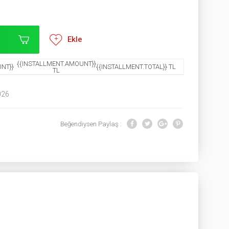
Ekle
{{INSTALLMENT.AMOUNT}}
NT}}
{{INSTALLMENT.TOTAL}} TL
TL
026
Beğendiysen Paylaş :