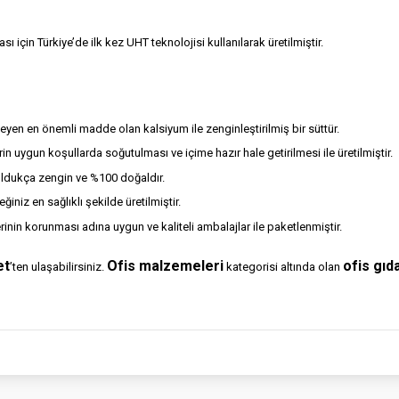
ı için Türkiye’de ilk kez UHT teknolojisi kullanılarak üretilmiştir.
eyen en önemli madde olan kalsiyum ile zenginleştirilmiş bir süttür.
rin uygun koşullarda soğutulması ve içime hazır hale getirilmesi ile üretilmiştir.
 oldukça zengin ve %100 doğaldır.
ğiniz en sağlıklı şekilde üretilmiştir.
rinin korunması adına uygun ve kaliteli ambalajlar ile paketlenmiştir.
et
Ofis malzemeleri
ofis gıd
’ten ulaşabilirsiniz.
kategorisi altında olan