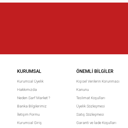
KURUMSAL
ÖNEMLI BILGILER
Kurumsal Üyelik
Kişisel Verilerin Korunması
Hakkımızda
Kanunu
Neden Sarf Market ?
Teslimat Koşulları
Banka Bilgilerimiz
Üyelik Sözleşmesi
İletişim Formu
Satış Sözleşmesi
Kurumsal Giriş
Garanti ve İade Koşulları