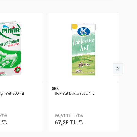
SEK
ğlı Süt 500 ml
Sek Süt Laktozsuz 1 lt
 KDV
66,61 TL + KDV
L
67,28 TL
KDV
KDV
DAHİL
DAHİL