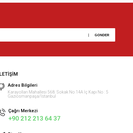
İLETIŞIM
Adres Bilgileri
Karayolları Mahallesi 568. Sokak No:14A İç Kapı No : 5
Gaziosmanpaşa/İstanbul
Çağrı Merkezi
+90 212 213 64 37