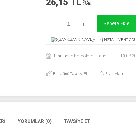
26,15
TL
KDV
DAHİL
Sepete Ekle
{{INSTALLMENT.COU
Planlanan Kargolama Tarihi
:
10.08.2
Bu Ürünü Tavsiye Et
Fiyat Alarmı
RI
YORUMLAR (0)
TAVSIYE ET