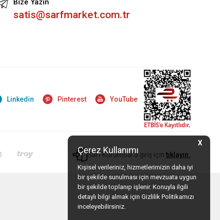
Bize Yazın
satis@sarfmarket.com.tr
Linkedin
Pinterest
YouTube
X
Çerez Kullanımı
Sarf Kurumsal'a giriş için
tıklayın.
Kişisel verileriniz, hizmetlerimizin daha iyi
bir şekilde sunulması için mevzuata uygun
bir şekilde toplanıp işlenir. Konuyla ilgili
detaylı bilgi almak için Gizlilik Politikamızı
inceleyebilirsiniz.