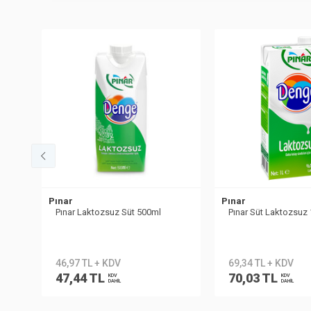
Pınar
Pınar
Pınar Laktozsuz Süt 500ml
Pınar Süt Laktozsuz 
46,97 TL + KDV
69,34 TL + KDV
47,44 TL
70,03 TL
KDV
KDV
DAHİL
DAHİL