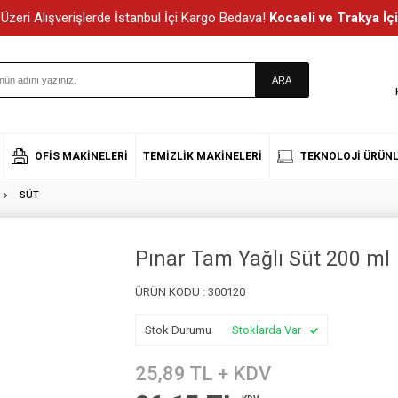
Üzeri Alışverişlerde İstanbul İçi Kargo Bedava!
Kocaeli ve Trakya İçi
OFIS MAKINELERI
TEMIZLIK MAKINELERI
TEKNOLOJI ÜRÜNL
SÜT
Pınar Tam Yağlı Süt 200 ml
ÜRÜN KODU :
300120
Stok Durumu
Stoklarda Var
25,89
TL + KDV