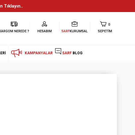
n Tıklayın..
0
KARGOM NEREDE ?
HESABIM
SARF
KURUMSAL
SEPETIM
ERI
KAMPANYALAR
SARF
BLOG