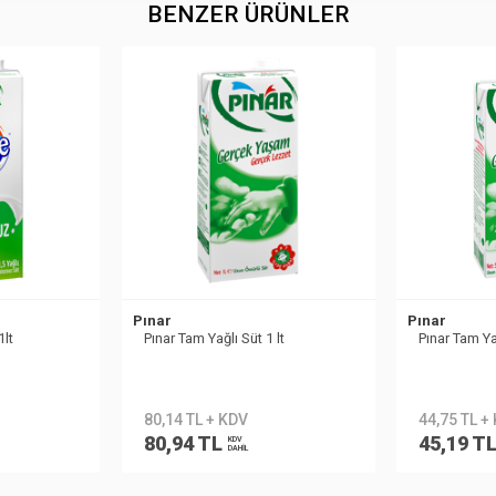
BENZER ÜRÜNLER
Pınar
Pınar
1lt
Pınar Tam Yağlı Süt 1 lt
Pınar Tam Ya
80,14 TL + KDV
44,75 TL +
80,94 TL
45,19 T
KDV
DAHİL