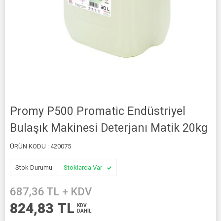
Promy P500 Promatic Endüstriyel
Bulaşık Makinesi Deterjanı Matik 20kg
ÜRÜN KODU :
420075
Stok Durumu
Stoklarda Var
687,36
TL + KDV
824,83
TL
KDV
DAHİL