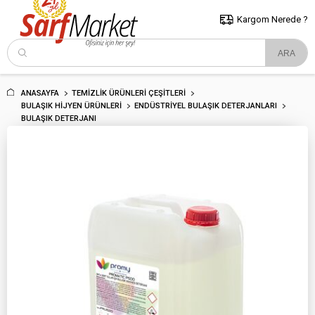
5000 TL ve Üzeri Alışverişlerde İstanbul İçi Kargo Bedava!
Kocaeli
ve Trakya İçin Tıklayın..
Kargom Nerede ?
ANASAYFA
TEMIZLIK ÜRÜNLERI ÇEŞITLERI
BULAŞIK HIJYEN ÜRÜNLERI
ENDÜSTRIYEL BULAŞIK DETERJANLARI
BULAŞIK DETERJANI