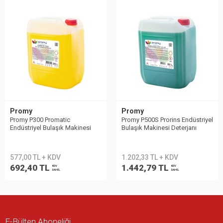
Promy
Promy
Promy P300 Promatic
Promy P500S Prorins Endüstriyel
Endüstriyel Bulaşık Makinesi
Bulaşık Makinesi Deterjanı
Deterjanı Matik 20kg
Matik Sert Sular 20kg
577,00 TL + KDV
1.202,33 TL + KDV
692,40 TL
1.442,79 TL
KDV
KDV
DAHİL
DAHİL
E-Bülten Aboneliği