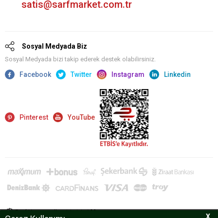
satis@sarfmarket.com.tr
Sosyal Medyada Biz
Sosyal Medyada bizi takip ederek destek olabilirsiniz.
Facebook
Twitter
Instagram
Linkedin
Pinterest
YouTube
Sarf Kurumsal'a giriş için
tıklayın.
X