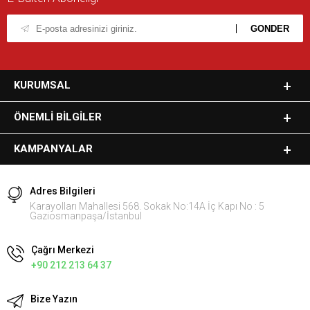
KURUMSAL
ÖNEMLI BILGILER
KAMPANYALAR
Adres Bilgileri
Karayolları Mahallesi 568. Sokak No:14A İç Kapı No : 5
Gaziosmanpaşa/İstanbul
Çağrı Merkezi
+90 212 213 64 37
Bize Yazın