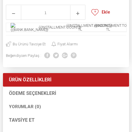
Ekle
{{INSTALLMENT.AMOUNT}}
{{INSTALLMENT.TOTAL
{{INSTALLMENT.COUNT}}
TL
TL
Bu Ürünü Tavsiye Et
Fiyat Alarmı
Beğendiysen Paylaş :
ÜRÜN ÖZELLIKLERI
ÖDEME SEÇENEKLERI
YORUMLAR (0)
TAVSIYE ET