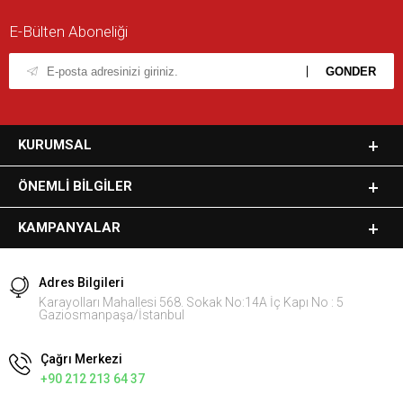
E-Bülten Aboneliği
KURUMSAL
ÖNEMLI BILGILER
KAMPANYALAR
Adres Bilgileri
Karayolları Mahallesi 568. Sokak No:14A İç Kapı No : 5
Gaziosmanpaşa/İstanbul
Çağrı Merkezi
+90 212 213 64 37