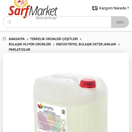
5000 TL ve Üzeri Alışverişlerde İstanbul İçi Kargo Bedava!
Kocaeli
ve Trakya İçin Tıklayın..
Kargom Nerede ?
ANASAYFA
TEMIZLIK ÜRÜNLERI ÇEŞITLERI
BULAŞIK HIJYEN ÜRÜNLERI
ENDÜSTRIYEL BULAŞIK DETERJANLARI
PARLATICILAR