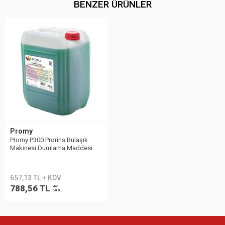
BENZER ÜRÜNLER
Promy
Promy P300 Prorins Bulaşık
Makinesi Durulama Maddesi
Parlatıcı 20kg
657,13 TL + KDV
788,56 TL
KDV
DAHİL