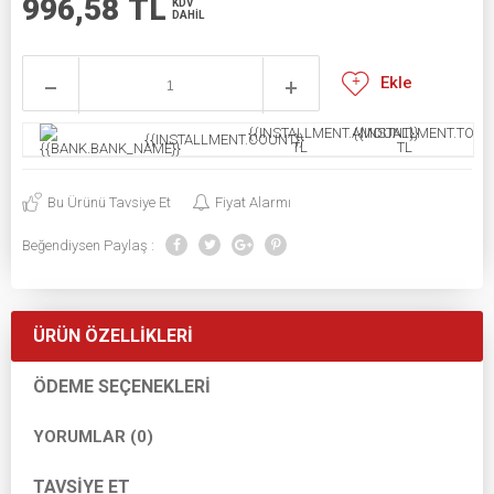
996,58
TL
KDV
DAHİL
Ekle
{{INSTALLMENT.AMOUNT}}
{{INSTALLMENT.TOTAL
{{INSTALLMENT.COUNT}}
TL
TL
Bu Ürünü Tavsiye Et
Fiyat Alarmı
Beğendiysen Paylaş :
ÜRÜN ÖZELLIKLERI
ÖDEME SEÇENEKLERI
YORUMLAR (0)
TAVSIYE ET