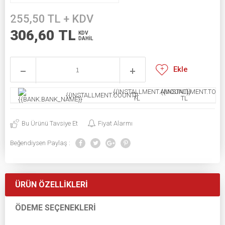
255,50
TL + KDV
306,60
TL
KDV
DAHİL
Ekle
{{INSTALLMENT.AMOUNT}}
{{INSTALLMENT.TOTAL
{{INSTALLMENT.COUNT}}
TL
TL
Bu Ürünü Tavsiye Et
Fiyat Alarmı
Beğendiysen Paylaş :
ÜRÜN ÖZELLIKLERI
ÖDEME SEÇENEKLERI