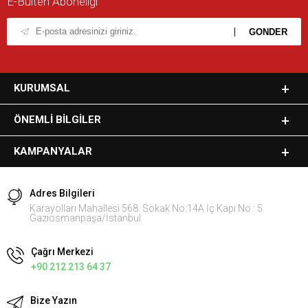
E-Bülten Aboneliği
KURUMSAL
ÖNEMLI BILGILER
KAMPANYALAR
Adres Bilgileri
Karayolları Mahallesi 568. Sokak No:14A İç Kapı No : 5
Gaziosmanpaşa/İstanbul
Çağrı Merkezi
+90 212 213 64 37
Bize Yazın