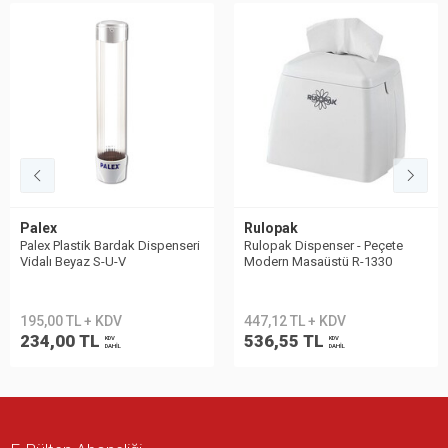
Palex
Rulopak
Palex Plastik Bardak Dispenseri
Rulopak Dispenser - Peçete
Vidalı Beyaz S-U-V
Modern Masaüstü R-1330
Beyaz
195,00 TL + KDV
447,12 TL + KDV
234,00 TL
536,55 TL
KDV
KDV
DAHİL
DAHİL