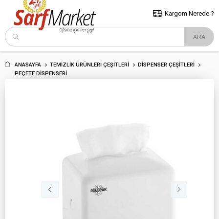
5000 TL ve Üzeri Alışverişlerde İstanbul İçi Kargo Bedava!
Kocaeli
ve Trakya İçin Tıklayın..
Kargom Nerede ?
ANASAYFA
TEMIZLIK ÜRÜNLERI ÇEŞITLERI
DISPENSER ÇEŞITLERI
PEÇETE DISPENSERI