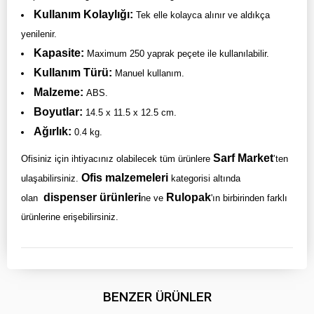
Kullanım Kolaylığı:
Tek elle kolayca alınır ve aldıkça
yenilenir.
Kapasite:
Maximum 250 yaprak peçete ile kullanılabilir.
Kullanım Türü:
Manuel kullanım.
Malzeme:
ABS.
Boyutlar:
14.5 x 11.5 x 12.5 cm.
Ağırlık:
0.4 kg.
Sarf Market
Ofisiniz için ihtiyacınız olabilecek tüm ürünlere
’ten
Ofis malzemeleri
ulaşabilirsiniz.
kategorisi altında
dispenser ürünleri
Rulopak
olan
ne ve
'ın birbirinden farklı
ürünlerine erişebilirsiniz.
BENZER ÜRÜNLER