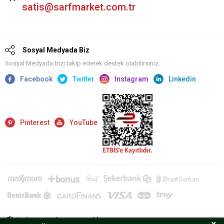
satis@sarfmarket.com.tr
Sosyal Medyada Biz
Sosyal Medyada bizi takip ederek destek olabilirsiniz.
Facebook
Twitter
Instagram
Linkedin
Pinterest
YouTube
Sarf Kurumsal'a giriş için
tıklayın.