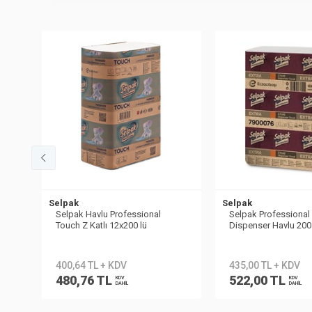
Selpak
Selpak
Selpak Havlu Professional
Selpak Professional E
Touch Z Katlı 12x200 lü
Dispenser Havlu 200 
400,64 TL + KDV
435,00 TL + KDV
480,76 TL
522,00 TL
KDV
KDV
DAHİL
DAHİL