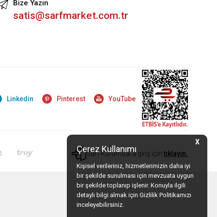
Bize Yazın
satis@sarfmarket.com.tr
Linkedin
Pinterest
YouTube
X
Çerez Kullanımı
Sarf Kurumsal'a giriş için
tıklayın.
Kişisel verileriniz, hizmetlerimizin daha iyi
bir şekilde sunulması için mevzuata uygun
bir şekilde toplanıp işlenir. Konuyla ilgili
detaylı bilgi almak için Gizlilik Politikamızı
inceleyebilirsiniz.