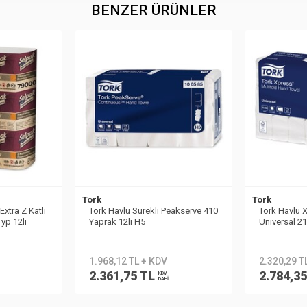
BENZER ÜRÜNLER
Tork
Tork
xtra Z Katlı
Tork Havlu Sürekli Peakserve 410
Tork Havlu X
yp 12li
Yaprak 12li H5
Unıversal 2
1.968,12 TL + KDV
2.320,29 T
2.361,75 TL
2.784,3
KDV
DAHİL