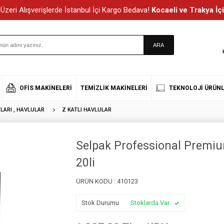
Üzeri Alışverişlerde İstanbul İçi Kargo Bedava!
Kocaeli ve Trakya İçi
OFIS MAKINELERI
TEMIZLIK MAKINELERI
TEKNOLOJI ÜRÜNL
LARI , HAVLULAR
Z KATLI HAVLULAR
Selpak Professional Premiu
20li
ÜRÜN KODU :
410123
Stok Durumu
Stoklarda Var