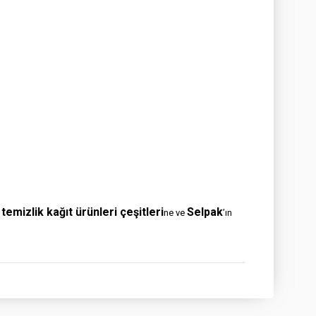
temizlik kağıt ürünleri çeşitleri
Selpak
n
ne ve
’ın