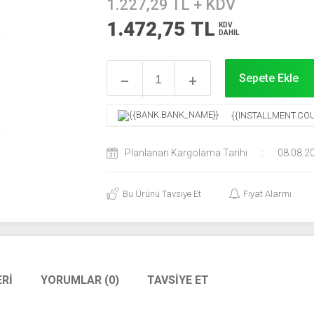
1.227,29
TL + KDV
1.472,75
TL
KDV
DAHİL
Sepete Ekle
{{INSTALLMENT.COU
Planlanan Kargolama Tarihi
:
08.08.2
Bu Ürünü Tavsiye Et
Fiyat Alarmı
RI
YORUMLAR (0)
TAVSIYE ET