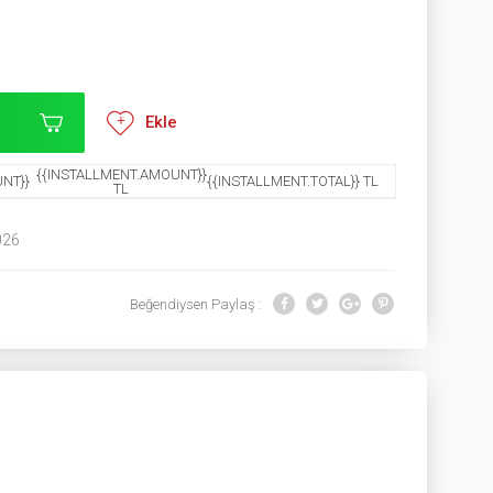
Ekle
{{INSTALLMENT.AMOUNT}}
NT}}
{{INSTALLMENT.TOTAL}} TL
TL
026
Beğendiysen Paylaş :