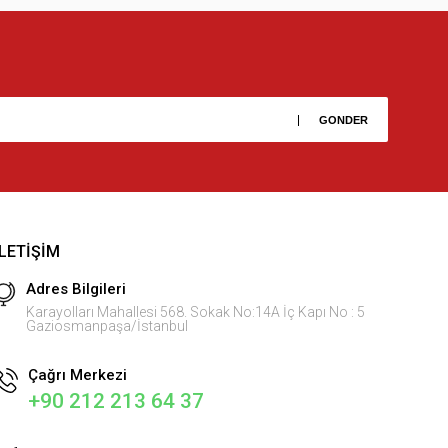
İLETIŞIM
Adres Bilgileri
Karayolları Mahallesi 568. Sokak No:14A İç Kapı No : 5
Gaziosmanpaşa/İstanbul
Çağrı Merkezi
+90 212 213 64 37