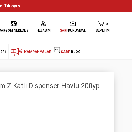
n Tıklayın..
0
KARGOM NEREDE ?
HESABIM
SARF
KURUMSAL
SEPETIM
ERI
KAMPANYALAR
SARF
BLOG
m Z Katlı Dispenser Havlu 200yp