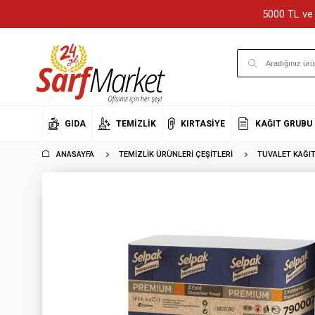
5000 TL ve 
GIDA
TEMIZLIK
KIRTASIYE
KAĞIT GRUBU
ANASAYFA
TEMIZLIK ÜRÜNLERI ÇEŞITLERI
TUVALET KAĞIT