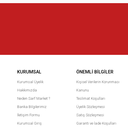
KURUMSAL
ÖNEMLI BILGILER
Kurumsal Üyelik
Kişisel Verilerin Korunması
Hakkımızda
Kanunu
Neden Sarf Market ?
Teslimat Koşulları
Banka Bilgilerimiz
Üyelik Sözleşmesi
İletişim Formu
Satış Sözleşmesi
Kurumsal Giriş
Garanti ve İade Koşulları