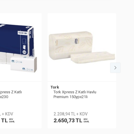
Tork
Tork
press Z Katlı
Tork Xpress Z Katlı Havlu
Tor
1x230
Premium 150ypx21li
180
L + KDV
2.208,94 TL + KDV
2.
5 TL
2.650,73 TL
2.
KDV
KDV
DAHİL
DAHİL