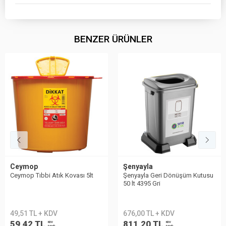
BENZER ÜRÜNLER
Ceymop
Şenyayla
Ceymop Tıbbi Atık Kovası 5lt
Şenyayla Geri Dönüşüm Kutusu
50 lt 4395 Gri
49,51 TL + KDV
676,00 TL + KDV
59,42 TL
811,20 TL
KDV
KDV
DAHİL
DAHİL