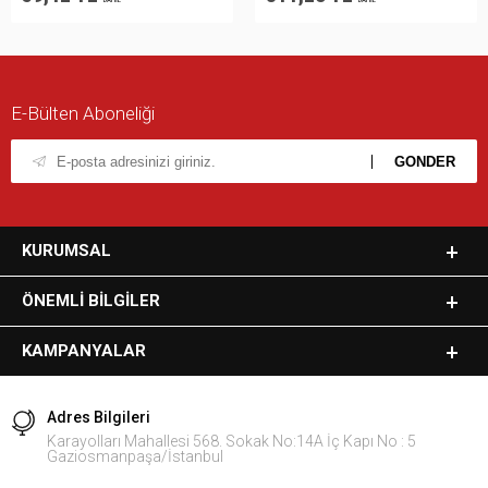
E-Bülten Aboneliği
KURUMSAL
ÖNEMLI BILGILER
KAMPANYALAR
Adres Bilgileri
Karayolları Mahallesi 568. Sokak No:14A İç Kapı No : 5
Gaziosmanpaşa/İstanbul