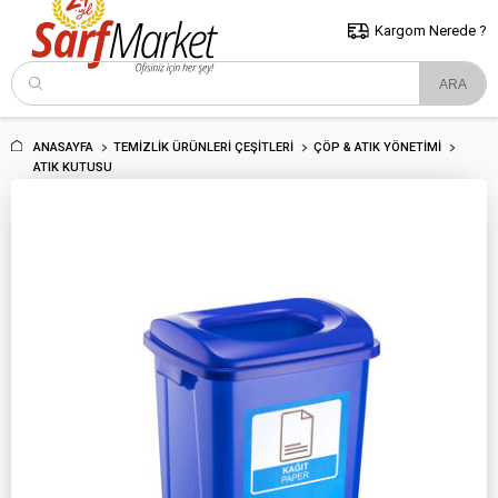
5000 TL ve Üzeri Alışverişlerde İstanbul İçi Kargo Bedava!
Kocaeli
ve Trakya İçin Tıklayın..
Kargom Nerede ?
ANASAYFA
TEMIZLIK ÜRÜNLERI ÇEŞITLERI
ÇÖP & ATIK YÖNETIMI
ATIK KUTUSU