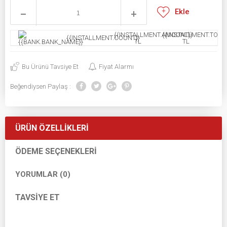
Ekle
{{INSTALLMENT.AMOUNT}}
{{INSTALLMENT.TOTAL
{{INSTALLMENT.COUNT}}
TL
TL
Bu Ürünü Tavsiye Et
Fiyat Alarmı
Beğendiysen Paylaş :
ÜRÜN ÖZELLIKLERI
ÖDEME SEÇENEKLERI
YORUMLAR (0)
TAVSIYE ET