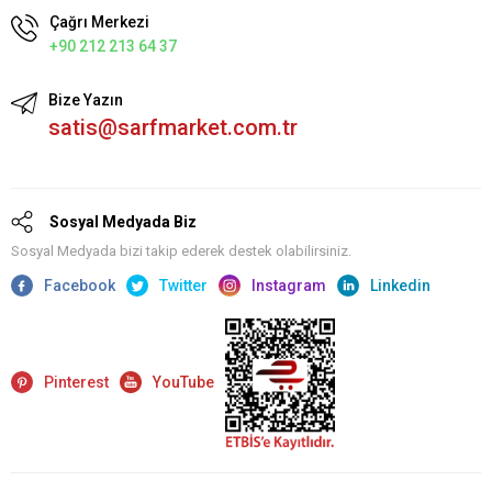
Çağrı Merkezi
+90 212 213 64 37
Bize Yazın
satis@sarfmarket.com.tr
Sosyal Medyada Biz
Sosyal Medyada bizi takip ederek destek olabilirsiniz.
Facebook
Twitter
Instagram
Linkedin
Pinterest
YouTube