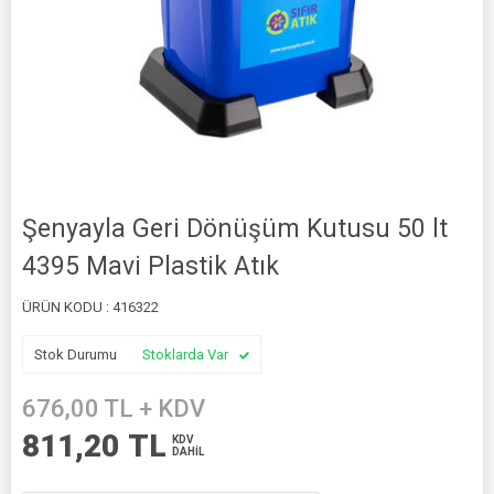
Şenyayla Geri Dönüşüm Kutusu 50 lt
4395 Mavi Plastik Atık
ÜRÜN KODU :
416322
Stok Durumu
Stoklarda Var
676,00
TL + KDV
811,20
TL
KDV
DAHİL