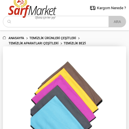
5000 TL ve Üzeri Alışverişlerde İstanbul İçi Kargo Bedava!
Kocaeli
ve Trakya İçin Tıklayın..
Kargom Nerede ?
ANASAYFA
TEMIZLIK ÜRÜNLERI ÇEŞITLERI
TEMIZLIK APARATLARI ÇEŞITLERI
TEMIZLIK BEZI