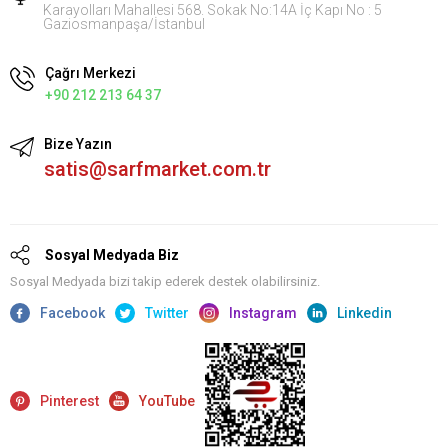
Karayolları Mahallesi 568. Sokak No:14A İç Kapı No : 5
Gaziosmanpaşa/İstanbul
Çağrı Merkezi
+90 212 213 64 37
Bize Yazın
satis@sarfmarket.com.tr
Sosyal Medyada Biz
Sosyal Medyada bizi takip ederek destek olabilirsiniz.
Facebook
Twitter
Instagram
Linkedin
Pinterest
YouTube