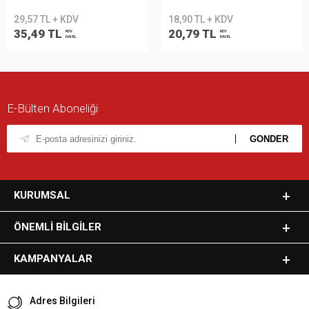
29,57 TL + KDV
18,90 TL + KDV
35,49 TL
20,79 TL
KDV
KDV
DAHİL
DAHİL
E-Bülten Aboneliği
KURUMSAL
ÖNEMLI BILGILER
KAMPANYALAR
Adres Bilgileri