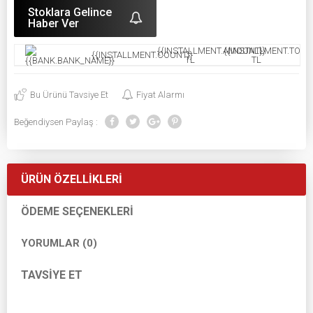
Stoklara Gelince
Haber Ver
{{INSTALLMENT.AMOUNT}}
{{INSTALLMENT.TOTAL
{{INSTALLMENT.COUNT}}
TL
TL
Bu Ürünü Tavsiye Et
Fiyat Alarmı
Beğendiysen Paylaş :
ÜRÜN ÖZELLIKLERI
ÖDEME SEÇENEKLERI
YORUMLAR (0)
TAVSIYE ET