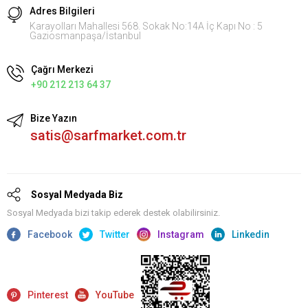
Adres Bilgileri
Karayolları Mahallesi 568. Sokak No:14A İç Kapı No : 5
Gaziosmanpaşa/İstanbul
Çağrı Merkezi
+90 212 213 64 37
Bize Yazın
satis@sarfmarket.com.tr
Sosyal Medyada Biz
Sosyal Medyada bizi takip ederek destek olabilirsiniz.
Facebook
Twitter
Instagram
Linkedin
Pinterest
YouTube