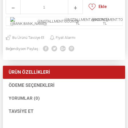
Ekle
{{INSTALLMENT.AMOUNT}}
{{INSTALLMENT.TOTAL
{{INSTALLMENT.COUNT}}
TL
TL
Bu Ürünü Tavsiye Et
Fiyat Alarmı
Beğendiysen Paylaş :
ÜRÜN ÖZELLIKLERI
ÖDEME SEÇENEKLERI
YORUMLAR (0)
TAVSIYE ET