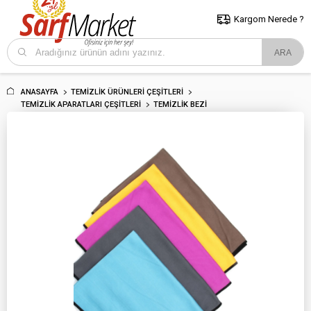
5000 TL ve Üzeri Alışverişlerde İstanbul İçi Kargo Bedava!
Kocaeli
ve Trakya İçin Tıklayın..
Kargom Nerede ?
ANASAYFA
TEMIZLIK ÜRÜNLERI ÇEŞITLERI
TEMIZLIK APARATLARI ÇEŞITLERI
TEMIZLIK BEZI