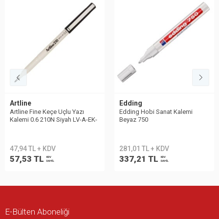
Artline
Edding
Artline Fine Keçe Uçlu Yazı
Edding Hobi Sanat Kalemi
Kalemi 0.6 210N Siyah LV-A-EK-
Beyaz 750
210N BLACK
47,94 TL + KDV
281,01 TL + KDV
57,53 TL
337,21 TL
KDV
KDV
DAHİL
DAHİL
E-Bülten Aboneliği