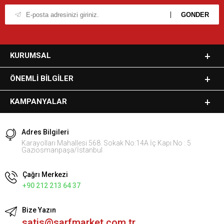
KURUMSAL
ÖNEMLI BILGILER
KAMPANYALAR
Adres Bilgileri
Karayolları Mahallesi 568. Sokak No:14A İç Kapı No : 5
Gaziosmanpaşa/İstanbul
Çağrı Merkezi
+90 212 213 64 37
Bize Yazın
satis@sarfmarket.com.tr