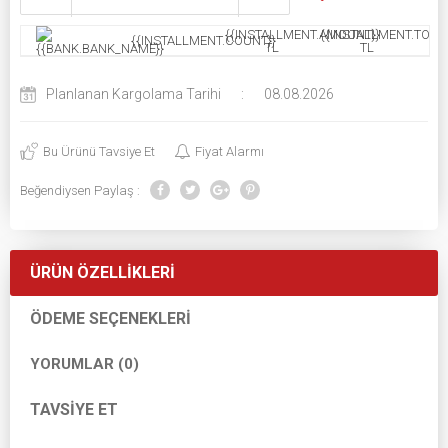
{{INSTALLMENT.AMOUNT}}
{{INSTALLMENT.TOTAL
{{INSTALLMENT.COUNT}}
TL
TL
Planlanan Kargolama Tarihi
:
08.08.2026
Bu Ürünü Tavsiye Et
Fiyat Alarmı
Beğendiysen Paylaş :
ÜRÜN ÖZELLIKLERI
ÖDEME SEÇENEKLERI
YORUMLAR (0)
TAVSIYE ET