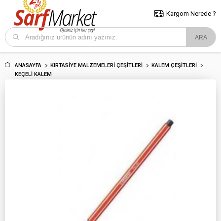
5000 TL ve Üzeri Alışverişlerde İstanbul İçi Kargo Bedava!
Kocaeli
ve Trakya İçin Tıklayın..
Kargom Nerede ?
ANASAYFA
KIRTASIYE MALZEMELERI ÇEŞITLERI
KALEM ÇEŞITLERI
KEÇELI KALEM