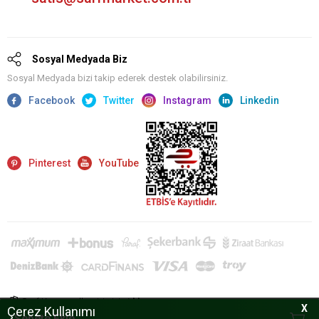
Sosyal Medyada Biz
Sosyal Medyada bizi takip ederek destek olabilirsiniz.
Facebook
Twitter
Instagram
Linkedin
Pinterest
YouTube
Sarf Kurumsal'a giriş için
tıklayın.
X
Çerez Kullanımı
Sepete Ekle