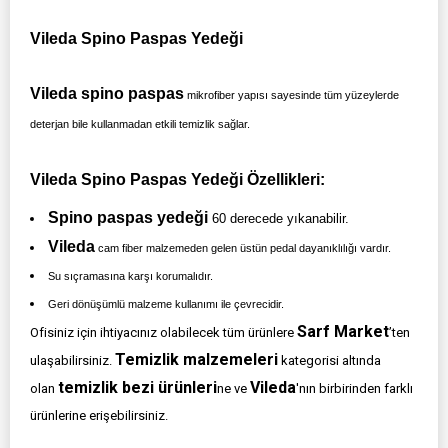
Vileda Spino Paspas Yedeği
Vileda spino paspas
mikrofiber yapısı sayesinde tüm yüzeylerde
deterjan bile kullanmadan etkili temizlik sağlar.
Vileda Spino Paspas Yedeği Özellikleri:
Spino paspas yedeği
60 derecede yıkanabilir.
Vileda
cam fiber malzemeden gelen üstün pedal dayanıklılığı vardır.
Su sıçramasına karşı korumalıdır.
Geri dönüşümlü malzeme kullanımı ile çevrecidir.
Sarf Market
Ofisiniz için ihtiyacınız olabilecek tüm ürünlere
’ten
T
emizlik malzemeleri
ulaşabilirsiniz.
kategorisi altında
temizlik bezi ürünleri
Vileda
olan
ne ve
'nın birbirinden farklı
ürünlerine erişebilirsiniz.