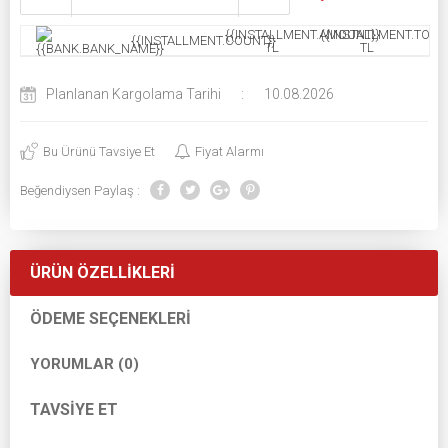
{{INSTALLMENT.AMOUNT}}
{{INSTALLMENT.TOTAL
{{INSTALLMENT.COUNT}}
TL
TL
Planlanan Kargolama Tarihi
:
10.08.2026
Bu Ürünü Tavsiye Et
Fiyat Alarmı
Beğendiysen Paylaş :
ÜRÜN ÖZELLIKLERI
ÖDEME SEÇENEKLERI
YORUMLAR (0)
TAVSIYE ET