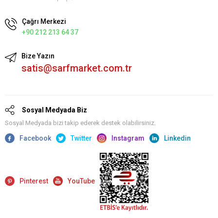
Çağrı Merkezi
+90 212 213 64 37
Bize Yazın
satis@sarfmarket.com.tr
Sosyal Medyada Biz
Sosyal Medyada bizi takip ederek destek olabilirsiniz.
Facebook
Twitter
Instagram
Linkedin
Pinterest
YouTube