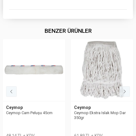
BENZER ÜRÜNLER
Ceymop
Ceymop
Ceymop Cam Peluşu 45cm
Ceymop Ekstra Islak Mop Dar
350gr
48,14 TL + KDV
61,89 TL + KDV