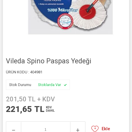
Vileda Spino Paspas Yedeği
ÜRÜN KODU :
404981
Stok Durumu
Stoklarda Var
201,50
TL + KDV
221,65
TL
KDV
DAHİL
Ekle