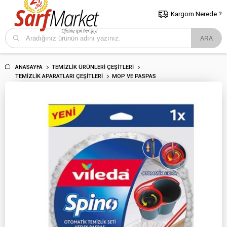
5000 TL ve Üzeri Alışverişlerde İstanbul İçi Kargo Bedava!
Kocaeli
ve Trakya İçin Tıklayın..
Kargom Nerede ?
ANASAYFA
TEMIZLIK ÜRÜNLERI ÇEŞITLERI
TEMIZLIK APARATLARI ÇEŞITLERI
MOP VE PASPAS