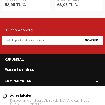
52,95 TL
68,08 TL
KDV
KDV
DAHİL
DAHİL
E-Bülten Aboneliği
KURUMSAL
ÖNEMLI BILGILER
KAMPANYALAR
Adres Bilgileri
Karayolları Mahallesi 568. Sokak No:14A İç Kapı No : 5
Gaziosmanpaşa/İstanbul