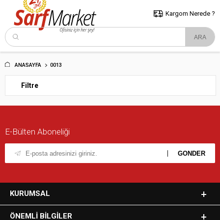
5000 TL ve Üzeri Alışverişlerde İstanbul İçi Kargo Bedava!
Kocaeli
ve Trakya İçin Tıklayın..
Kargom Nerede ?
ANASAYFA
0013
Filtre
E-Bülten Aboneliği
KURUMSAL
ÖNEMLI BILGILER