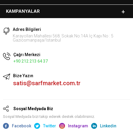
KAMPANYALAR
Adres Bilgileri
Karayolları Mahallesi 568. Sokak No:14A İç Kapı No : 5
Gaziosmanpaşa/İstanbul
Çağrı Merkezi
+90 212 213 64 37
Bize Yazın
satis@sarfmarket.com.tr
Sosyal Medyada Biz
Sosyal Medyada bizi takip ederek destek olabilirsiniz.
Facebook
Twitter
Instagram
Linkedin