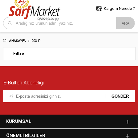
5000 TL ve Üzeri Alışverişlerde İstanbul İçi Kargo Bedava!
Kocaeli
ve Trakya İçin Tıklayın..
Kargom Nerede ?
ANASAYFA
203-P
Filtre
E-Bülten Aboneliği
KURUMSAL
ÖNEMLI BILGILER