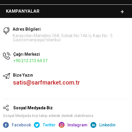
KAMPANYALAR
Adres Bilgileri
Karayolları Mahallesi 568. Sokak No:14A İç Kapı No : 5
Gaziosmanpaşa/İstanbul
Çağrı Merkezi
+90 212 213 64 37
Bize Yazın
satis@sarfmarket.com.tr
Sosyal Medyada Biz
Sosyal Medyada bizi takip ederek destek olabilirsiniz.
Facebook
Twitter
Instagram
Linkedin