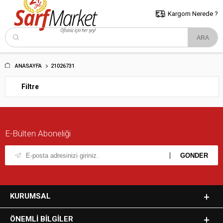
5000 TL ve Üzeri Alışverişlerde İstanbul İçi Kargo Bedava!
Kocaeli
ve Trakya İçin Tıklayın..
Kargom Nerede ?
ANASAYFA
21026731
Filtre
E-Bülten Aboneliği
KURUMSAL
ÖNEMLI BILGILER