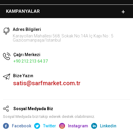
KAMPANYALAR
Adres Bilgileri
Karayolları Mahallesi 568. Sokak No:14A İç Kapı No : 5
Gaziosmanpaşa/İstanbul
Çağrı Merkezi
+90 212 213 64 37
Bize Yazın
satis@sarfmarket.com.tr
Sosyal Medyada Biz
Sosyal Medyada bizi takip ederek destek olabilirsiniz.
Facebook
Twitter
Instagram
Linkedin