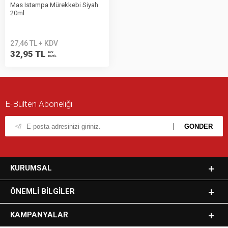
Mas Istampa Mürekkebi Siyah
20ml
27,46 TL + KDV
32,95 TL
KDV
DAHİL
E-Bülten Aboneliği
KURUMSAL
ÖNEMLI BILGILER
KAMPANYALAR