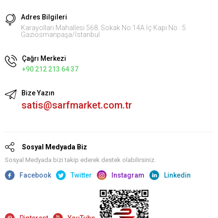
Adres Bilgileri
Karayolları Mahallesi 568. Sokak No:14A İç Kapı No : 5
Gaziosmanpaşa/İstanbul
Çağrı Merkezi
+90 212 213 64 37
Bize Yazın
satis@sarfmarket.com.tr
Sosyal Medyada Biz
Sosyal Medyada bizi takip ederek destek olabilirsiniz.
Facebook
Twitter
Instagram
Linkedin
Pinterest
YouTube