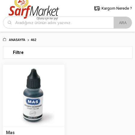
5000 TL ve Üzeri Alışverişlerde İstanbul İçi Kargo Bedava!
Kocaeli
ve Trakya İçin Tıklayın..
Kargom Nerede ?
ANASAYFA
462
Filtre
Mas