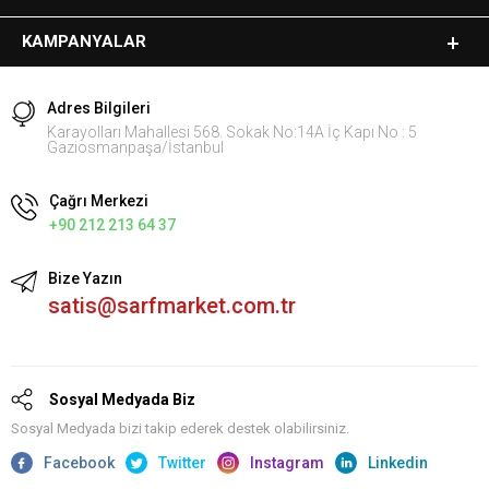
KAMPANYALAR
Adres Bilgileri
Karayolları Mahallesi 568. Sokak No:14A İç Kapı No : 5
Gaziosmanpaşa/İstanbul
Çağrı Merkezi
+90 212 213 64 37
Bize Yazın
satis@sarfmarket.com.tr
Sosyal Medyada Biz
Sosyal Medyada bizi takip ederek destek olabilirsiniz.
Facebook
Twitter
Instagram
Linkedin