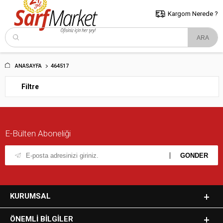
5000 TL ve Üzeri Alışverişlerde İstanbul İçi Kargo Bedava!
Kocaeli
ve Trakya İçin Tıklayın..
Kargom Nerede ?
ANASAYFA
464517
Filtre
E-Bülten Aboneliği
KURUMSAL
ÖNEMLI BILGILER