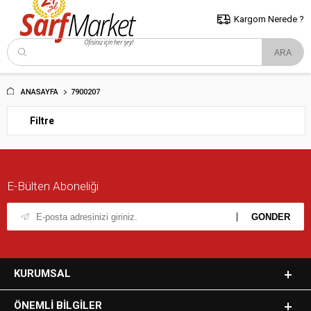
5000 TL ve Üzeri Alışverişlerde İstanbul İçi Kargo Bedava!
Kocaeli
ve Trakya İçin Tıklayın..
Kargom Nerede ?
ANASAYFA
7900207
Filtre
E-Bülten Aboneliği
KURUMSAL
ÖNEMLI BILGILER