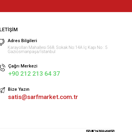
İLETIŞIM
Adres Bilgileri
Karayolları Mahallesi 568. Sokak No:14A İç Kapı No : 5
Gaziosmanpaşa/İstanbul
Çağrı Merkezi
+90 212 213 64 37
Bize Yazın
satis@sarfmarket.com.tr