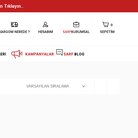
n Tıklayın..
0
KARGOM NEREDE ?
HESABIM
SARF
KURUMSAL
SEPETIM
ERI
KAMPANYALAR
SARF
BLOG