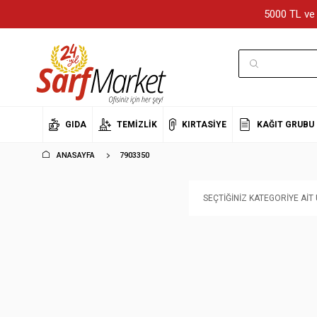
5000 TL ve 
GIDA
TEMIZLIK
KIRTASIYE
KAĞIT GRUBU
ANASAYFA
7903350
SEÇTIĞINIZ KATEGORIYE AI