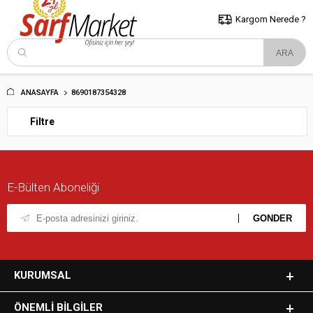
5000 TL ve Üzeri Alışverişlerde İstanbul İçi Kargo Bedava!
Kocaeli
ve Trakya İçin Tıklayın..
Kargom Nerede ?
ANASAYFA
8690187354328
Filtre
E-Bülten Aboneliği
KURUMSAL
ÖNEMLI BILGILER