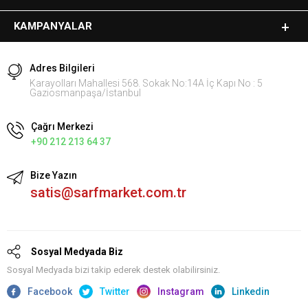
KAMPANYALAR
Adres Bilgileri
Karayolları Mahallesi 568. Sokak No:14A İç Kapı No : 5
Gaziosmanpaşa/İstanbul
Çağrı Merkezi
+90 212 213 64 37
Bize Yazın
satis@sarfmarket.com.tr
Sosyal Medyada Biz
Sosyal Medyada bizi takip ederek destek olabilirsiniz.
Facebook
Twitter
Instagram
Linkedin