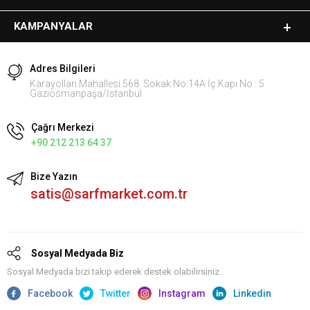
KAMPANYALAR
Adres Bilgileri
Karayolları Mahallesi 568. Sokak No:14A İç Kapı No : 5
Gaziosmanpaşa/İstanbul
Çağrı Merkezi
+90 212 213 64 37
Bize Yazın
satis@sarfmarket.com.tr
Sosyal Medyada Biz
Sosyal Medyada bizi takip ederek destek olabilirsiniz.
Facebook
Twitter
Instagram
Linkedin