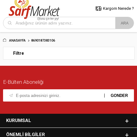
5000 TL ve Üzeri Alışverişlerde İstanbul İçi Kargo Bedava!
Kocaeli
ve Trakya İçin Tıklayın..
Kargom Nerede ?
ANASAYFA
8690187383106
Filtre
E-Bülten Aboneliği
KURUMSAL
ÖNEMLI BILGILER