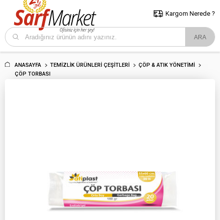
5000 TL ve Üzeri Alışverişlerde İstanbul İçi Kargo Bedava!
Kocaeli
ve Trakya İçin Tıklayın..
Kargom Nerede ?
ANASAYFA
TEMIZLIK ÜRÜNLERI ÇEŞITLERI
ÇÖP & ATIK YÖNETIMI
ÇÖP TORBASI