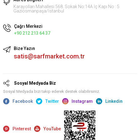
Karayolları Mahallesi 568. Sokak No:14A İç Kapı No : 5
Gaziosmanpaşa/İstanbul
Çağrı Merkezi
+90 212 213 64 37
Bize Yazın
satis@sarfmarket.com.tr
Sosyal Medyada Biz
Sosyal Medyada bizi takip ederek destek olabilirsiniz.
Facebook
Twitter
Instagram
Linkedin
Pinterest
YouTube