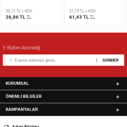
30,71 TL + KDV
51,19 TL + KDV
36,86 TL
61,43 TL
KDV
KDV
DAHİL
DAHİL
E-Bülten Aboneliği
KURUMSAL
ÖNEMLI BILGILER
KAMPANYALAR
Adres Bilgileri