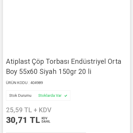
Atiplast Çöp Torbası Endüstriyel Orta
Boy 55x60 Siyah 150gr 20 li
ÜRÜN KODU :
404989
Stok Durumu
Stoklarda Var
25,59
TL + KDV
30,71
TL
KDV
DAHİL