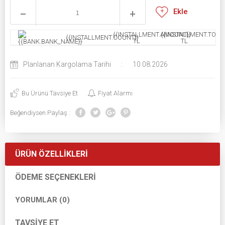
Ekle
{{INSTALLMENT.AMOUNT}}
{{INSTALLMENT.TOTAL
{{INSTALLMENT.COUNT}}
TL
TL
Planlanan Kargolama Tarihi
:
10.08.2026
Bu Ürünü Tavsiye Et
Fiyat Alarmı
Beğendiysen Paylaş :
ÜRÜN ÖZELLIKLERI
ÖDEME SEÇENEKLERI
YORUMLAR (0)
TAVSIYE ET