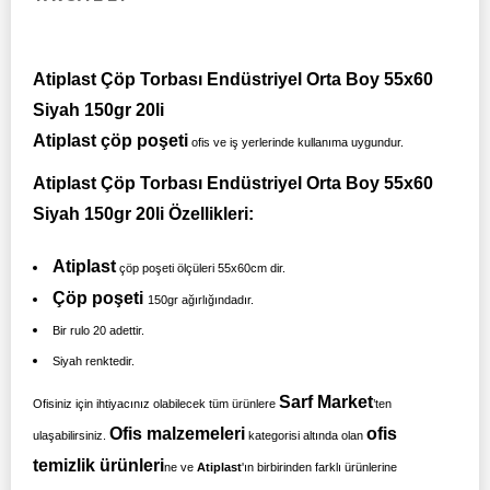
Atiplast Çöp Torbası Endüstriyel Orta Boy 55x60
Siyah 150gr 20li
Atiplast çöp poşeti
ofis ve iş yerlerinde kullanıma uygundur.
Atiplast Çöp Torbası Endüstriyel Orta Boy 55x60
Siyah 150gr 20li Özellikleri:
Atiplast
çöp poşeti ölçüleri 55x60cm dir.
Çöp poşeti
150gr ağırlığındadır.
Bir rulo 20 adettir.
Siyah renktedir.
Sarf Market
Ofisiniz için ihtiyacınız olabilecek tüm ürünlere
’ten
Ofis malzemeleri
ofis
ulaşabilirsiniz.
kategorisi altında olan
temizlik ürünleri
ne ve
Atiplast
'ın birbirinden farklı ürünlerine