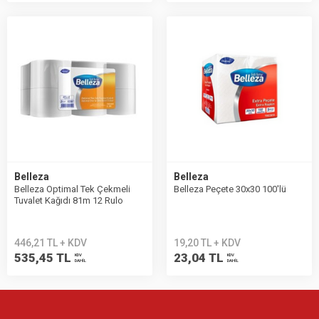
Belleza
Belleza
Belleza Optimal Tek Çekmeli
Belleza Peçete 30x30 100′lü
Tuvalet Kağıdı 81m 12 Rulo
446,21 TL + KDV
19,20 TL + KDV
535,45 TL
23,04 TL
KDV
KDV
DAHİL
DAHİL