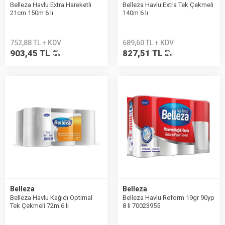
Belleza Havlu Extra Hareketli
Belleza Havlu Extra Tek Çekmeli
21cm 150m 6 lı
140m 6 lı
752,88 TL + KDV
689,60 TL + KDV
903,45 TL
827,51 TL
KDV
KDV
DAHİL
DAHİL
Belleza
Belleza
Belleza Havlu Kağıdı Optimal
Belleza Havlu Reform 19gr 90yp
Tek Çekmeli 72m 6 lı
8 li 70023955