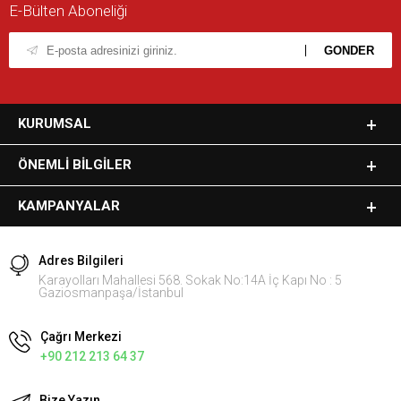
E-Bülten Aboneliği
KURUMSAL
ÖNEMLI BILGILER
KAMPANYALAR
Adres Bilgileri
Karayolları Mahallesi 568. Sokak No:14A İç Kapı No : 5
Gaziosmanpaşa/İstanbul
Çağrı Merkezi
+90 212 213 64 37
Bize Yazın