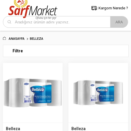
5000 TL ve Üzeri Alışverişlerde İstanbul İçi Kargo Bedava!
Kocaeli
ve Trakya İçin Tıklayın..
Kargom Nerede ?
ANASAYFA
BELLEZA
Filtre
Belleza
Belleza