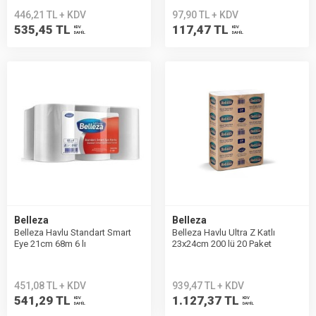
446,21 TL + KDV
97,90 TL + KDV
535,45 TL
117,47 TL
KDV
KDV
DAHİL
DAHİL
Belleza
Belleza
Belleza Havlu Standart Smart
Belleza Havlu Ultra Z Katlı
Eye 21cm 68m 6 lı
23x24cm 200 lü 20 Paket
451,08 TL + KDV
939,47 TL + KDV
541,29 TL
1.127,37 TL
KDV
KDV
DAHİL
DAHİL