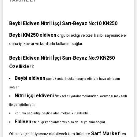
Beybi Eldiven Nitril İşçi Sarı-Beyaz No:10 KN250
Beybi KM250
eldiven
örgü bilekliği ve özel kalıbı sayesinde eli
daha iyi kavrar ve konforlu kullanım sağlar.
Beybi Eldiven Nitril İşçi Sarı-Beyaz No:9 KN250
Özellikleri:
Beybi eldiven
pamuk astarlı dokumasıyla elinizin hava almasını
sağlar.
Nitril işçi eldiveni
fiziksel el yaralanmalarından koruması maksadı
ile geliştirilmiştir.
Koruma sağladığı başlıca alan mekanik risklerdir.
Eldiven
etkinliği kanıtlanmamış olsa da ısı yalıtımı sağlar.
Sarf Market’
Ofisiniz için ihtiyacınız olabilecek tüm ürünlere
ten