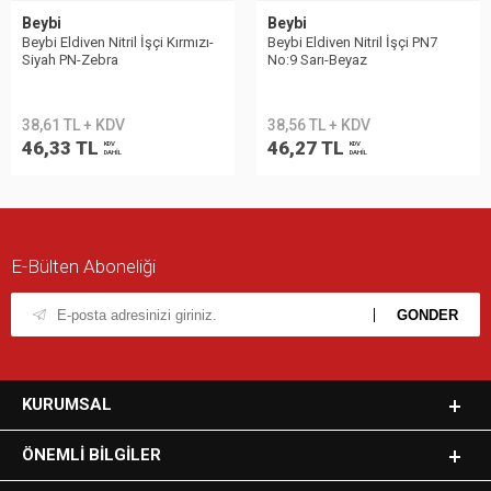
Beybi
Beybi
Beybi Eldiven Nitril İşçi Kırmızı-
Beybi Eldiven Nitril İşçi PN7
Siyah PN-Zebra
No:9 Sarı-Beyaz
38,61 TL + KDV
38,56 TL + KDV
46,33 TL
46,27 TL
KDV
KDV
DAHİL
DAHİL
E-Bülten Aboneliği
KURUMSAL
ÖNEMLI BILGILER