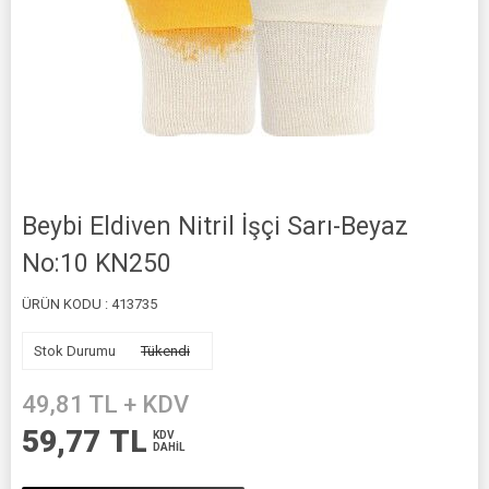
Beybi Eldiven Nitril İşçi Sarı-Beyaz
No:10 KN250
ÜRÜN KODU :
413735
Stok Durumu
Tükendi
49,81
TL + KDV
59,77
TL
KDV
DAHİL