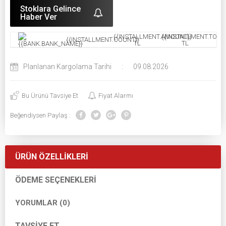
Stoklara Gelince
Haber Ver
{{INSTALLMENT.AMOUNT}}
{{INSTALLMENT.TOTAL
{{INSTALLMENT.COUNT}}
TL
TL
Planlanan Kargolama Tarihi
:
09.08.2026
Bu Ürünü Tavsiye Et
Fiyat Alarmı
Beğendiysen Paylaş :
ÜRÜN ÖZELLIKLERI
ÖDEME SEÇENEKLERI
YORUMLAR (0)
TAVSIYE ET