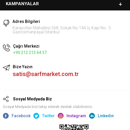
KAMPANYALAR
Adres Bilgileri
Karayolları Mahallesi 568. Sokak No:14A İç Kapı No : 5
Gaziosmanpaşa/İstanbul
Çağrı Merkezi
+90 212 213 64 37
Bize Yazın
satis@sarfmarket.com.tr
Sosyal Medyada Biz
Sosyal Medyada bizi takip ederek destek olabilirsiniz.
Facebook
Twitter
Instagram
Linkedin