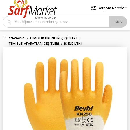
5000 TL ve Üzeri Alışverişlerde İstanbul İçi Kargo Bedava!
Kocaeli
ve Trakya İçin Tıklayın..
Kargom Nerede ?
ANASAYFA
TEMIZLIK ÜRÜNLERI ÇEŞITLERI
TEMIZLIK APARATLARI ÇEŞITLERI
İŞ ELDIVENI