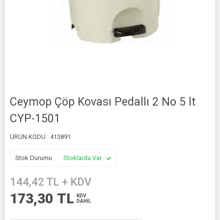
Ceymop Çöp Kovası Pedallı 2 No 5 lt
CYP-1501
ÜRÜN KODU :
413891
Stok Durumu
Stoklarda Var
144,42
TL + KDV
173,30
TL
KDV
DAHİL