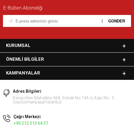
E-Bülten Aboneliği
KURUMSAL
ÖNEMLI BILGILER
KAMPANYALAR
Adres Bilgileri
Karayolları Mahallesi 568. Sokak No:14A İç Kapı No : 5
Gaziosmanpaşa/İstanbul
Çağrı Merkezi
+90 212 213 64 37