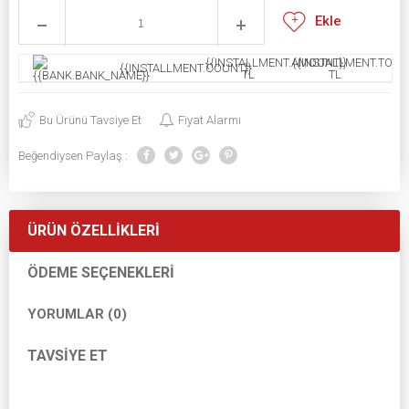
Ekle
{{INSTALLMENT.AMOUNT}}
{{INSTALLMENT.TOTAL
{{INSTALLMENT.COUNT}}
TL
TL
Bu Ürünü Tavsiye Et
Fiyat Alarmı
Beğendiysen Paylaş :
ÜRÜN ÖZELLIKLERI
ÖDEME SEÇENEKLERI
YORUMLAR (0)
TAVSIYE ET