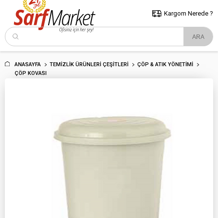
5000 TL ve Üzeri Alışverişlerde İstanbul İçi Kargo Bedava!
Kocaeli
ve Trakya İçin Tıklayın..
Kargom Nerede ?
ANASAYFA
TEMIZLIK ÜRÜNLERI ÇEŞITLERI
ÇÖP & ATIK YÖNETIMI
ÇÖP KOVASI