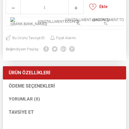
Ekle
{{INSTALLMENT.AMOUNT}}
{{INSTALLMENT.TOTAL
{{INSTALLMENT.COUNT}}
TL
TL
Bu Ürünü Tavsiye Et
Fiyat Alarmı
Beğendiysen Paylaş :
ÜRÜN ÖZELLIKLERI
ÖDEME SEÇENEKLERI
YORUMLAR (0)
TAVSIYE ET