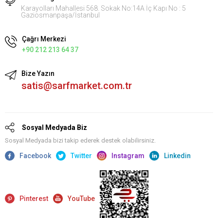
Karayolları Mahallesi 568. Sokak No:14A İç Kapı No : 5
Gaziosmanpaşa/İstanbul
Çağrı Merkezi
+90 212 213 64 37
Bize Yazın
satis@sarfmarket.com.tr
Sosyal Medyada Biz
Sosyal Medyada bizi takip ederek destek olabilirsiniz.
Facebook
Twitter
Instagram
Linkedin
Pinterest
YouTube