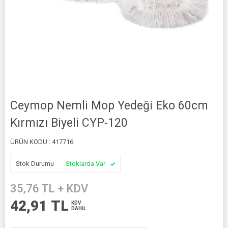
Ceymop Nemli Mop Yedeği Eko 60cm
Kırmızı Biyeli CYP-120
ÜRÜN KODU :
417716
Stok Durumu
Stoklarda Var
35,76
TL + KDV
42,91
TL
KDV
DAHİL