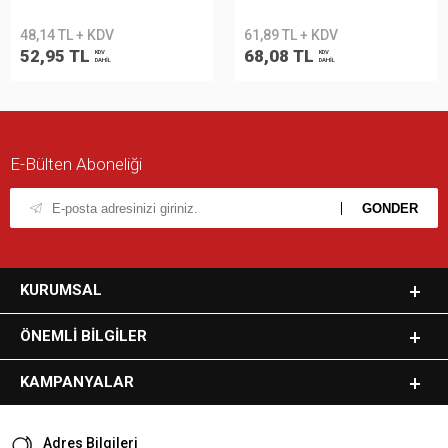
48,14 TL + KDV
61,89 TL + KDV
52,95 TL
68,08 TL
KDV
KDV
DAHİL
DAHİL
E-Bülten Aboneliği
KURUMSAL
ÖNEMLI BILGILER
KAMPANYALAR
Adres Bilgileri