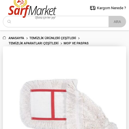
5000 TL ve Üzeri Alışverişlerde İstanbul İçi Kargo Bedava!
Kocaeli
ve Trakya İçin Tıklayın..
Kargom Nerede ?
ANASAYFA
TEMIZLIK ÜRÜNLERI ÇEŞITLERI
TEMIZLIK APARATLARI ÇEŞITLERI
MOP VE PASPAS