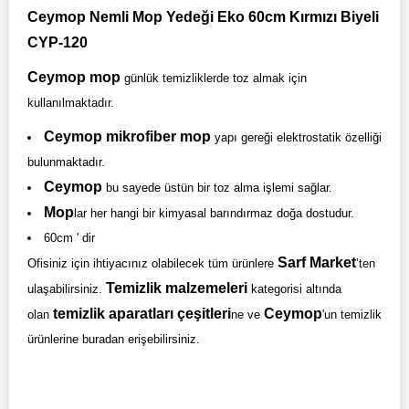
Ceymop Nemli Mop Yedeği Eko 60cm Kırmızı Biyeli
CYP-120
Ceymop mop
günlük temizliklerde toz almak için
kullanılmaktadır.
Ceymop mikrofiber mop
yapı gereği elektrostatik özelliği
bulunmaktadır.
Ceymop
bu sayede üstün bir toz alma işlemi sağlar.
Mop
lar her hangi bir kimyasal barındırmaz doğa dostudur.
60cm ' dir
Sarf Market
Ofisiniz için ihtiyacınız olabilecek tüm ürünlere
’ten
Temizlik malzemeleri
ulaşabilirsiniz.
kategorisi altında
temizlik aparatları çeşitleri
Ceymop
olan
ne ve
'un temizlik
ürünlerine buradan erişebilirsiniz.