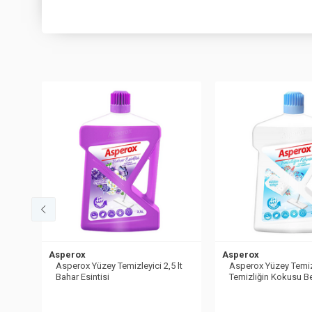
Asperox
Asperox
ik
Asperox Yüzey Temizleyici 2,5 lt
Asperox Yüzey Temizl
Bahar Esintisi
Temizliğin Kokusu 
Kokulu