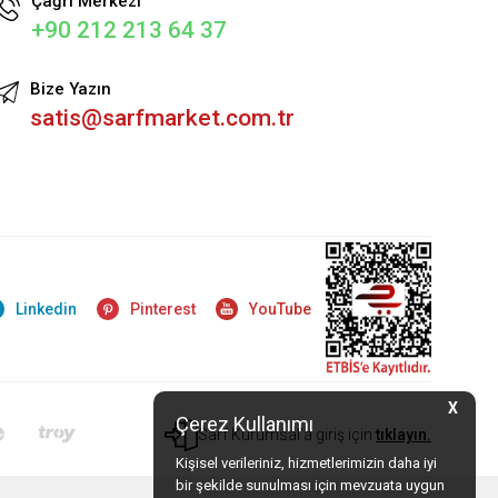
Çağrı Merkezi
+90 212 213 64 37
Bize Yazın
satis@sarfmarket.com.tr
Linkedin
Pinterest
YouTube
X
Çerez Kullanımı
Sarf Kurumsal'a giriş için
tıklayın.
Kişisel verileriniz, hizmetlerimizin daha iyi
bir şekilde sunulması için mevzuata uygun