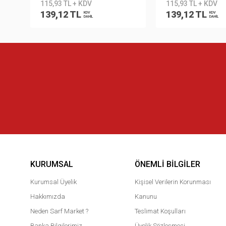
115,93 TL + KDV
115,93 TL + KDV
139,12 TL
139,12 TL
KDV
KDV
DAHİL
DAHİL
KURUMSAL
ÖNEMLI BILGILER
Kurumsal Üyelik
Kişisel Verilerin Korunması
Hakkımızda
Kanunu
Neden Sarf Market ?
Teslimat Koşulları
Banka Bilgilerimiz
Üyelik Sözleşmesi