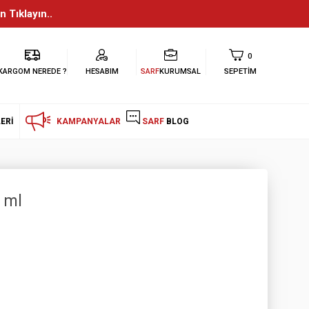
n Tıklayın..
0
KARGOM NEREDE ?
HESABIM
SARF
KURUMSAL
SEPETIM
ERI
KAMPANYALAR
SARF
BLOG
 ml