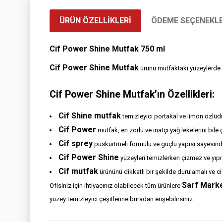
ÜRÜN ÖZELLIKLERI
ÖDEME SEÇENEKLE
Cif Power Shine Mutfak 750 ml
Cif Power Shine Mutfak
ürünü mutfaktaki yüzeylerde ol
Cif Power Shine Mutfak’ın Özellikleri:
Cif Shine mutfak
temizleyici portakal ve limon özlüdü
Cif Power
mutfak, en zorlu ve inatçı yağ lekelerini bile 
Cif sprey
püskürtmeli formülü ve güçlü yapısı sayesinde he
Cif Power Shine
yüzeyleri temizlerken çizmez ve yıp
Cif mutfak
ürününü dikkatli bir şekilde durulamalı ve c
Sarf Marke
Ofisiniz için ihtiyacınız olabilecek tüm ürünlere
yüzey temizleyici çeşitlerine buradan erişebilirsiniz.