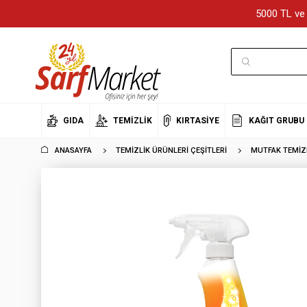
5000 TL ve 
GIDA
TEMIZLIK
KIRTASIYE
KAĞIT GRUBU
ANASAYFA
TEMIZLIK ÜRÜNLERI ÇEŞITLERI
MUTFAK TEMIZL