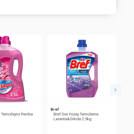
Bref
Bref
 Temizleyici Pembe
Bref Dixi Yüzey Temizleme
Bre
Lavanta&Orkide 2.5kg
Yab