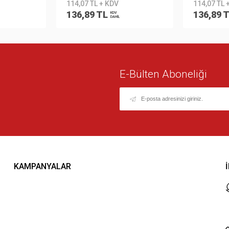
114,07 TL + KDV
114,07 TL 
136,89 TL
136,89 
KDV
DAHİL
E-Bülten Aboneliği
KAMPANYALAR