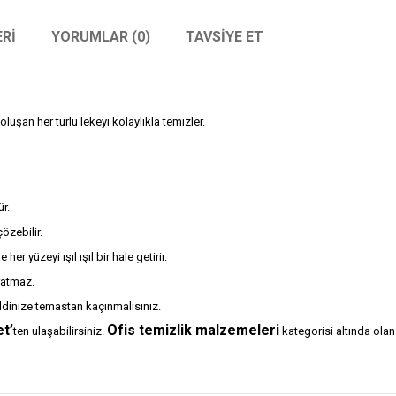
RI
YORUMLAR (0)
TAVSIYE ET
uşan her türlü lekeyi kolaylıkla temizler.
r.
çözebilir.
r yüzeyi ışıl ışıl bir hale getirir.
ratmaz.
ildinize temastan kaçınmalısınız.
t’
Ofis temizlik malzemeleri
ten ulaşabilirsiniz.
kategorisi altında ola