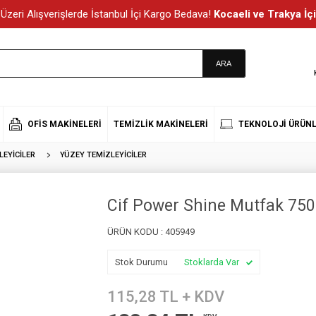
Üzeri Alışverişlerde İstanbul İçi Kargo Bedava!
Kocaeli ve Trakya İçi
OFIS MAKINELERI
TEMIZLIK MAKINELERI
TEKNOLOJI ÜRÜNL
EYICILER
YÜZEY TEMIZLEYICILER
Cif Power Shine Mutfak 750
ÜRÜN KODU :
405949
Stok Durumu
Stoklarda Var
115,28
TL + KDV