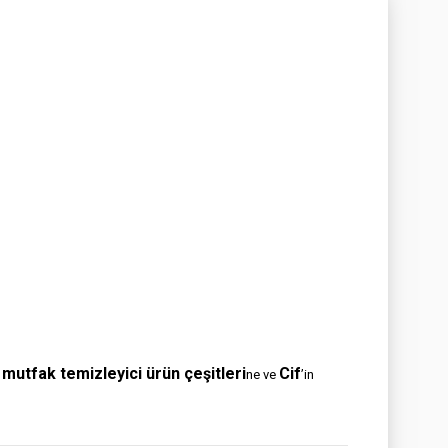
mutfak temizleyici ürün çeşitleri
Cif
n
ne ve
’in