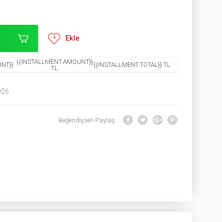
Ekle
{{INSTALLMENT.AMOUNT}}
NT}}
{{INSTALLMENT.TOTAL}} TL
TL
026
Beğendiysen Paylaş :