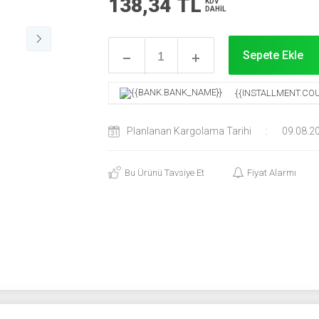
138,34
TL
KDV
DAHİL
Sepete Ekle
{{INSTALLMENT.COU
Planlanan Kargolama Tarihi
:
09.08.2
Bu Ürünü Tavsiye Et
Fiyat Alarmı