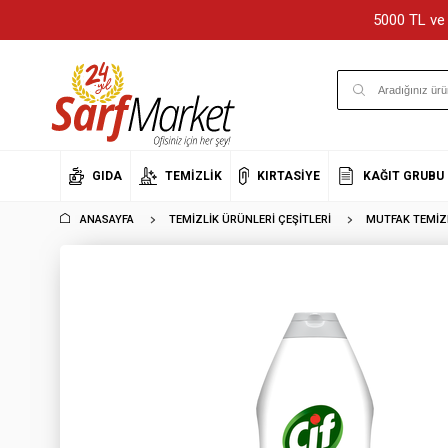
5000 TL ve 
GIDA
TEMIZLIK
KIRTASIYE
KAĞIT GRUBU
ANASAYFA
TEMIZLIK ÜRÜNLERI ÇEŞITLERI
MUTFAK TEMIZL