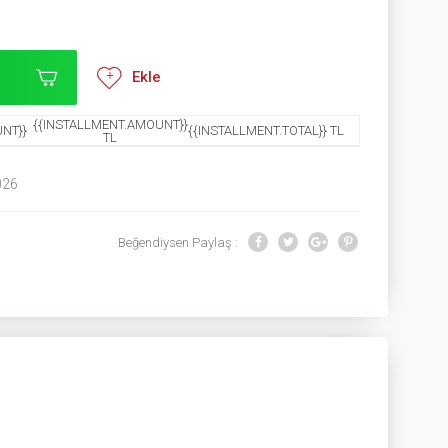
Ekle
{{INSTALLMENT.AMOUNT}}
NT}}
{{INSTALLMENT.TOTAL}} TL
TL
026
Beğendiysen Paylaş :