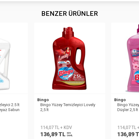
BENZER ÜRÜNLER
Bingo
Bingo
eyici 2.5 lt
Bingo Yüzey Temizleyici Lovely
Bingo Yüzey
Beyaz Sabun
2,5 lt
Düşler 2,5 lt
114,07 TL + KDV
114,07 TL 
136,89 TL
136,89 
KDV
DAHİL