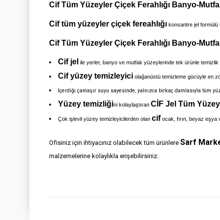
Cif Tüm Yüzeyler Çiçek Ferahlığı Banyo-Mutf
Cif tüm yüzeyler çiçek fereahlığı
konsantre jel formülü 
Cif Tüm Yüzeyler Çiçek Ferahlığı Banyo-Mutfak 
Cif jel
ile yerler, banyo ve mutfak yüzeylerinde tek ürünle temizlik
Cif yüzey temizleyici
olağanüstü temizleme gücüyle en zorl
İçerdiği çamaşır suyu sayesinde, yalnızca birkaç damlasıyla tüm yü
Yüzey temizliği
CİF Jel Tüm Yüzeyl
ni kolaylaştıran
cif
Çok işlevli yüzey temizleyicilerden olan
ocak, fırın, beyaz eşya v
Sarf Mark
Ofisiniz için ihtiyacınız olabilecek tüm ürünlere
malzemelerine kolaylıkla erişebilirsiniz.