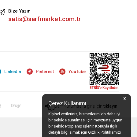
Bize Yazın
satis@sarfmarket.com.tr
Linkedin
Pinterest
YouTube
X
Çerez Kullanımı
Sarf Kurumsal'a giriş için
tıklayın.
Kişisel verileriniz, hizmetlerimizin daha iyi
bir şekilde sunulması için mevzuata uygun
bir şekilde toplanıp işlenir. Konuyla ilgili
detaylı bilgi almak için Gizlilik Politikamızı