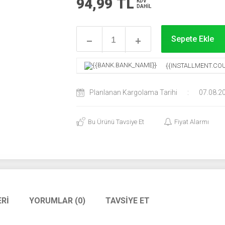
94,99
TL
KDV
DAHİL
Sepete Ekle
{{INSTALLMENT.COU
Planlanan Kargolama Tarihi
:
07.08.2
Bu Ürünü Tavsiye Et
Fiyat Alarmı
RI
YORUMLAR (0)
TAVSIYE ET