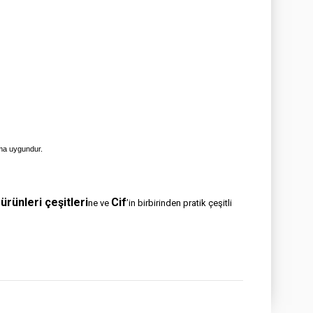
ıma uygundur.
ürünleri çeşitleri
Cif
ne ve
’in birbirinden pratik çeşitli