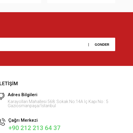
İLETIŞIM
Adres Bilgileri
Karayolları Mahallesi 568. Sokak No:14A İç Kapı No : 5
Gaziosmanpaşa/İstanbul
Çağrı Merkezi
+90 212 213 64 37