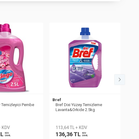
Bref
Bref
 Temizleyici Pembe
Bref Dixi Yüzey Temizleme
Bre
Lavanta&Orkide 2.5kg
Yab
+ KDV
113,64 TL + KDV
25
TL
136,36 TL
30
KDV
KDV
DAHİL
DAHİL