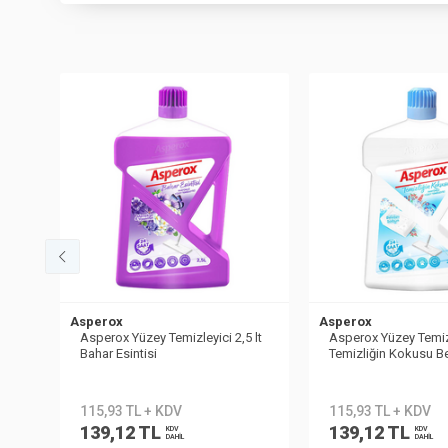
Asperox
Asperox
ik
Asperox Yüzey Temizleyici 2,5 lt
Asperox Yüzey Temizl
Bahar Esintisi
Temizliğin Kokusu 
Kokulu
115,93 TL + KDV
115,93 TL + KDV
139,12 TL
139,12 TL
KDV
KDV
DAHİL
DAHİL