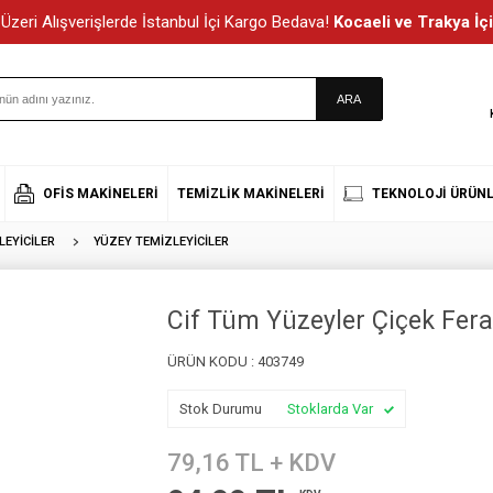
Üzeri Alışverişlerde İstanbul İçi Kargo Bedava!
Kocaeli ve Trakya İçi
OFIS MAKINELERI
TEMIZLIK MAKINELERI
TEKNOLOJI ÜRÜNL
EYICILER
YÜZEY TEMIZLEYICILER
Cif Tüm Yüzeyler Çiçek Fer
ÜRÜN KODU :
403749
Stok Durumu
Stoklarda Var
79,16
TL + KDV