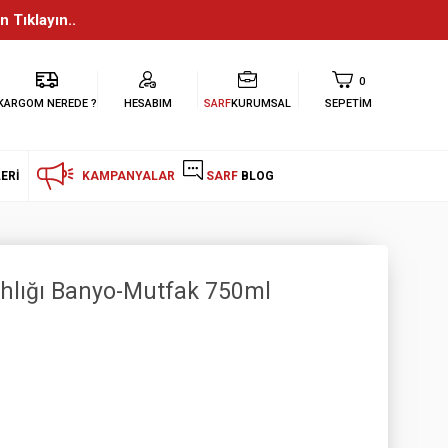
n Tıklayın..
0
KARGOM NEREDE ?
HESABIM
SARF
KURUMSAL
SEPETIM
ERI
KAMPANYALAR
SARF
BLOG
ahlığı Banyo-Mutfak 750ml