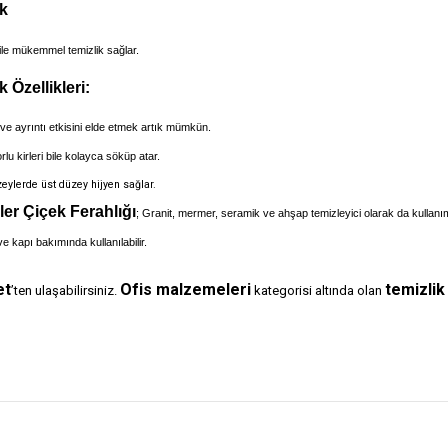
ak
ile mükemmel temizlik sağlar.
Özellikleri:
 ve ayrıntı etkisini elde etmek artık mümkün.
u kirleri bile kolayca söküp atar.
zeylerde üst düzey hijyen sağlar.
er Çiçek Ferahlığı
; Granit, mermer, seramik ve ahşap temizleyici olarak da kullan
e kapı bakımında kullanılabilir.
et
Ofis malzemeleri
temizlik 
’ten ulaşabilirsiniz.
kategorisi altında olan