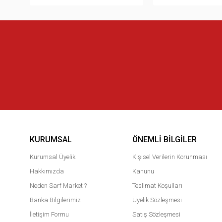
KURUMSAL
ÖNEMLI BILGILER
Kurumsal Üyelik
Kişisel Verilerin Korunması
Hakkımızda
Kanunu
Neden Sarf Market ?
Teslimat Koşulları
Banka Bilgilerimiz
Üyelik Sözleşmesi
İletişim Formu
Satış Sözleşmesi