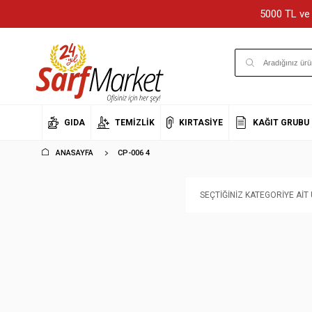
5000 TL ve 
GIDA
TEMIZLIK
KIRTASIYE
KAĞIT GRUBU
ANASAYFA
CP-006 4
SEÇTIĞINIZ KATEGORIYE AI