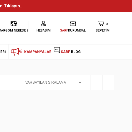
n Tıklayın..
0
KARGOM NEREDE ?
HESABIM
SARF
KURUMSAL
SEPETIM
ERI
KAMPANYALAR
SARF
BLOG