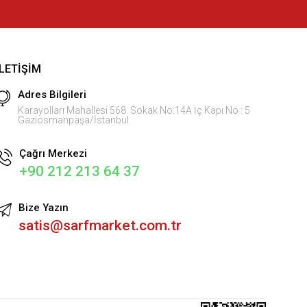
İLETIŞIM
Adres Bilgileri
Karayolları Mahallesi 568. Sokak No:14A İç Kapı No : 5
Gaziosmanpaşa/İstanbul
Çağrı Merkezi
+90 212 213 64 37
Bize Yazın
satis@sarfmarket.com.tr