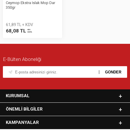
Ceymop Ekstra Islak Mop Dar
350gr
61,89 TL + KDV
68,08 TL
KDV
DAHİL
E-Bülten Aboneliği
KURUMSAL
ÖNEMLI BILGILER
KAMPANYALAR