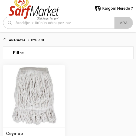
5000 TL ve Üzeri Alışverişlerde İstanbul İçi Kargo Bedava!
Kocaeli
ve Trakya İçin Tıklayın..
Kargom Nerede ?
ANASAYFA
CYP-101
Filtre
Ceymop