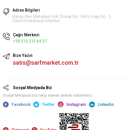
Adres Bilgileri
Karayolları Mahallesi 568. Sokak No:14A İç Kapı No : 5
Gaziosmanpaşa/İstanbul
Çağrı Merkezi
+90 212 213 64 37
Bize Yazın
satis@sarfmarket.com.tr
Sosyal Medyada Biz
Sosyal Medyada bizi takip ederek destek olabilirsiniz.
Facebook
Twitter
Instagram
Linkedin
Pinterest
YouTube