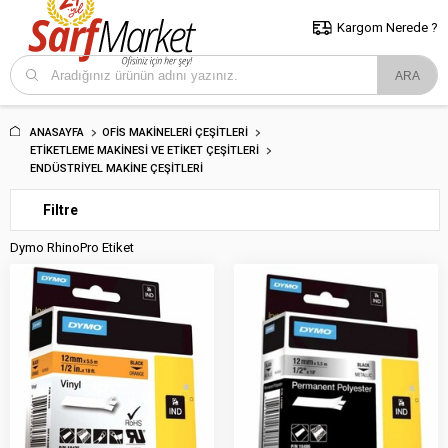
5000 TL ve Üzeri Alışverişlerde İstanbul İçi Kargo Bedava!
Kocaeli
ve Trakya İçin Tıklayın..
Kargom Nerede ?
ANASAYFA
OFIS MAKINELERI ÇEŞITLERI
ETIKETLEME MAKINESI VE ETIKET ÇEŞITLERI
ENDÜSTRIYEL MAKINE ÇEŞITLERI
Filtre
Dymo RhinoPro Etiket