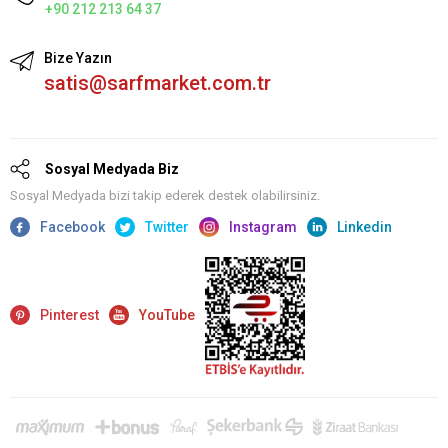
+90 212 213 64 37
Bize Yazın
satis@sarfmarket.com.tr
Sosyal Medyada Biz
Sosyal Medyada bizi takip ederek destek olabilirsiniz.
Facebook
Twitter
Instagram
Linkedin
Pinterest
YouTube