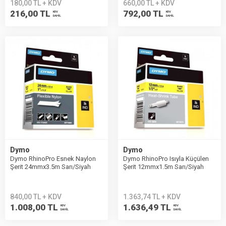
180,00 TL + KDV
660,00 TL + KDV
216,00 TL
792,00 TL
KDV
KDV
DAHİL
DAHİL
Dymo
Dymo
Dymo RhinoPro Esnek Naylon
Dymo RhinoPro Isıyla Küçülen
Şerit 24mmx3.5m Sarı/Siyah
Şerit 12mmx1.5m Sarı/Siyah
1734525
18056
840,00 TL + KDV
1.363,74 TL + KDV
1.008,00 TL
1.636,49 TL
KDV
KDV
DAHİL
DAHİL