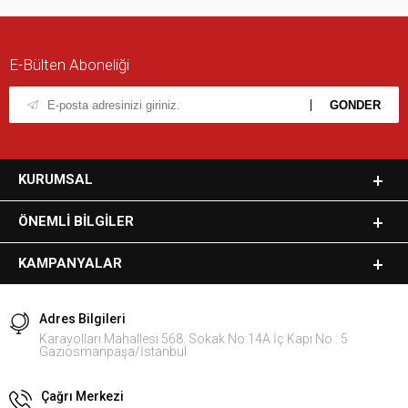
E-Bülten Aboneliği
KURUMSAL
ÖNEMLI BILGILER
KAMPANYALAR
Adres Bilgileri
Karayolları Mahallesi 568. Sokak No:14A İç Kapı No : 5
Gaziosmanpaşa/İstanbul
Çağrı Merkezi