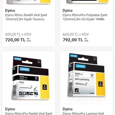
Dymo
Dymo
Dymo Rhino Renkli Vinil Şerit
Dymo RhinoPro Polyester Şerit
12mmx5,5m Siyah-Turuncu
12mmx5,5m Gri-Siyah 18486
18435
600,00 TL + KDV
660,00 TL + KDV
720,00 TL
792,00 TL
KDV
KDV
DAHİL
DAHİL
Dymo
Dymo
Dymo RhinoPro Renkli Vinil Şerit
Dymo RhinoPro Lamine Vinil