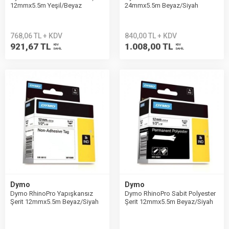
12mmx5.5m Yeşil/Beyaz
24mmx5.5m Beyaz/Siyah
1805414
1734821
768,06 TL + KDV
840,00 TL + KDV
921,67 TL
1.008,00 TL
KDV
KDV
DAHİL
DAHİL
Dymo
Dymo
Dymo RhinoPro Yapışkansız
Dymo RhinoPro Sabit Polyester
Şerit 12mmx5.5m Beyaz/Siyah
Şerit 12mmx5.5m Beyaz/Siyah
18113
18483