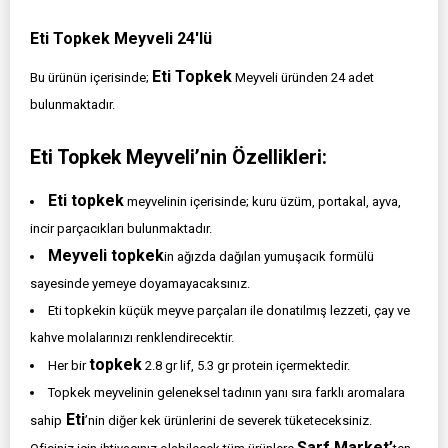
Eti Topkek Meyveli 24'lü
Eti Topkek
Bu ürünün içerisinde;
Meyveli üründen 24 adet
bulunmaktadır.
Eti Topkek Meyveli’nin Özellikleri:
Eti topkek
meyvelinin içerisinde; kuru üzüm, portakal, ayva,
incir parçacıkları bulunmaktadır.
Meyveli topkek
in ağızda dağılan yumuşacık formülü
sayesinde yemeye doyamayacaksınız.
Eti topkekin küçük meyve parçaları ile donatılmış lezzeti, çay ve
kahve molalarınızı renklendirecektir.
topkek
Her bir
2.8 gr lif, 5.3 gr protein içermektedir.
Topkek meyvelinin geleneksel tadının yanı sıra farklı aromalara
Eti
sahip
’nin diğer kek ürünlerini de severek tüketeceksiniz.
Sarf Market’