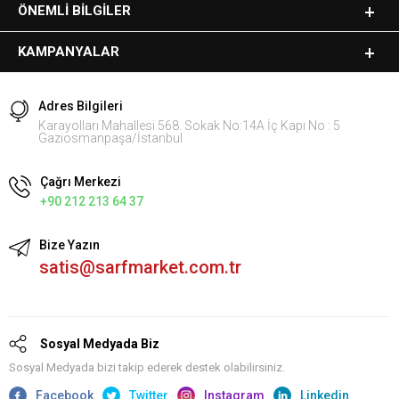
ÖNEMLI BILGILER
KAMPANYALAR
Adres Bilgileri
Karayolları Mahallesi 568. Sokak No:14A İç Kapı No : 5
Gaziosmanpaşa/İstanbul
Çağrı Merkezi
+90 212 213 64 37
Bize Yazın
satis@sarfmarket.com.tr
Sosyal Medyada Biz
Sosyal Medyada bizi takip ederek destek olabilirsiniz.
Facebook
Twitter
Instagram
Linkedin