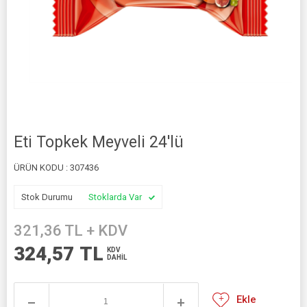
Eti Topkek Meyveli 24'lü
ÜRÜN KODU :
307436
Stok Durumu
Stoklarda Var
321,36
TL + KDV
324,57
TL
KDV
DAHİL
Ekle