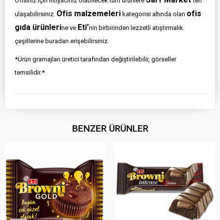
Ofisiniz için ihtiyacınız olabilecek tüm ürünlere
ten
Ofis malzemeleri
ofis
ulaşabilirsiniz.
kategorisi altında olan
gıda ürünleri
Eti’
ne ve
nin birbirinden lezzetli atıştırmalık
çeşitlerine buradan erişebilirsiniz.
*Ürün gramajları üretici tarafından değiştirilebilir, görseller
temsilidir.*
BENZER ÜRÜNLER