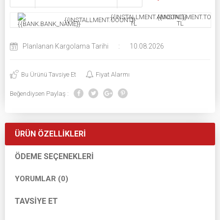
{{INSTALLMENT.AMOUNT}}
{{INSTALLMENT.TOTAL
{{INSTALLMENT.COUNT}}
TL
TL
Planlanan Kargolama Tarihi
:
10.08.2026
Bu Ürünü Tavsiye Et
Fiyat Alarmı
Beğendiysen Paylaş :
ÜRÜN ÖZELLIKLERI
ÖDEME SEÇENEKLERI
YORUMLAR (0)
TAVSIYE ET