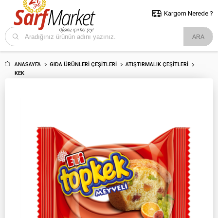
5000 TL ve Üzeri Alışverişlerde İstanbul İçi Kargo Bedava!
Kocaeli
ve Trakya İçin Tıklayın..
Kargom Nerede ?
ANASAYFA
GIDA ÜRÜNLERI ÇEŞITLERI
ATIŞTIRMALIK ÇEŞITLERI
KEK