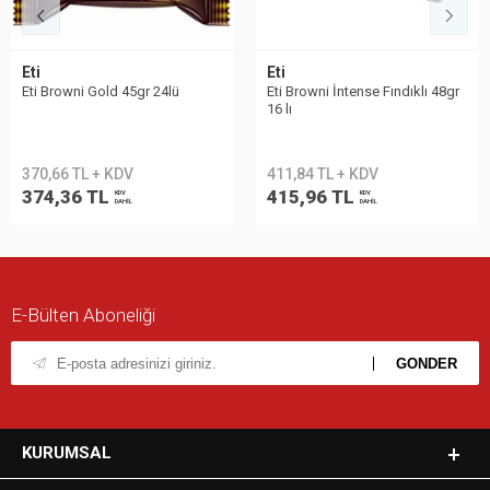
Eti
Eti
Eti Browni Gold 45gr 24lü
Eti Browni İntense Fındıklı 48gr
16 lı
370,66 TL + KDV
411,84 TL + KDV
374,36 TL
415,96 TL
KDV
KDV
DAHİL
DAHİL
E-Bülten Aboneliği
KURUMSAL