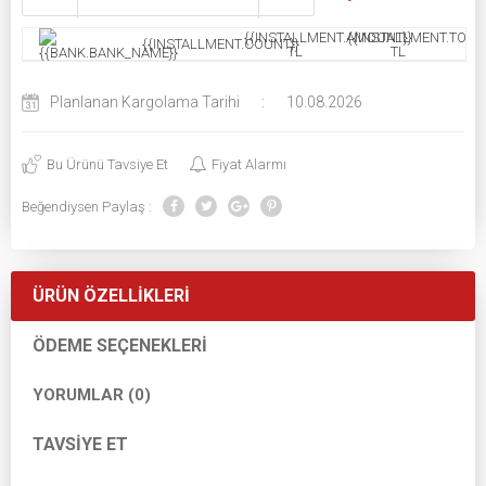
{{INSTALLMENT.AMOUNT}}
{{INSTALLMENT.TOTAL
{{INSTALLMENT.COUNT}}
TL
TL
Planlanan Kargolama Tarihi
:
10.08.2026
Bu Ürünü Tavsiye Et
Fiyat Alarmı
Beğendiysen Paylaş :
ÜRÜN ÖZELLIKLERI
ÖDEME SEÇENEKLERI
YORUMLAR (0)
TAVSIYE ET