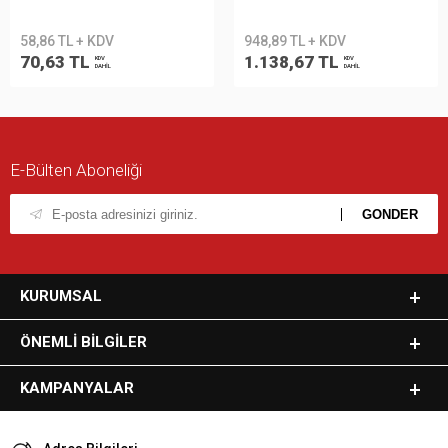
58,86 TL + KDV
948,89 TL + KDV
70,63 TL
1.138,67 TL
KDV
KDV
DAHİL
DAHİL
E-Bülten Aboneliği
KURUMSAL
ÖNEMLI BILGILER
KAMPANYALAR