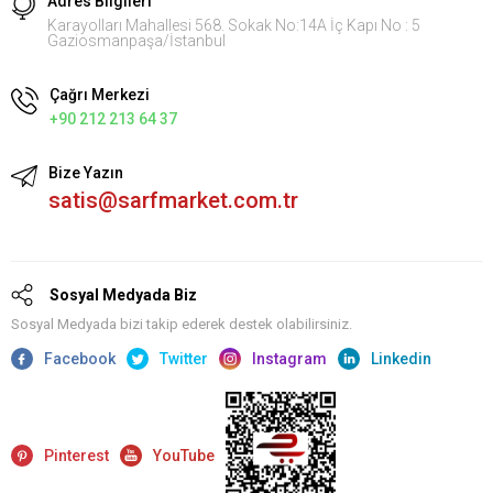
Adres Bilgileri
Karayolları Mahallesi 568. Sokak No:14A İç Kapı No : 5
Gaziosmanpaşa/İstanbul
Çağrı Merkezi
+90 212 213 64 37
Bize Yazın
satis@sarfmarket.com.tr
Sosyal Medyada Biz
Sosyal Medyada bizi takip ederek destek olabilirsiniz.
Facebook
Twitter
Instagram
Linkedin
Pinterest
YouTube