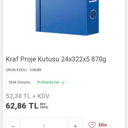
Kraf Proje Kutusu 24x322x5 870g
ÜRÜN KODU :
109289
Stok Durumu
Stoklarda Var
52,38
TL + KDV
62,86
TL
KDV
DAHİL
Ekle