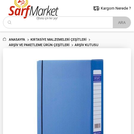
5000 TL ve Üzeri Alışverişlerde İstanbul İçi Kargo Bedava!
Kocaeli
ve Trakya İçin Tıklayın..
Kargom Nerede ?
ANASAYFA
KIRTASIYE MALZEMELERI ÇEŞITLERI
ARŞIV VE PAKETLEME ÜRÜN ÇEŞITLERI
ARŞIV KUTUSU