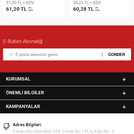
51,00 TL + KDV
50,23 TL + KDV
61,20 TL
60,28 TL
KDV
KDV
DAHİL
DAHİL
E-Bülten Aboneliği
KURUMSAL
ÖNEMLI BILGILER
KAMPANYALAR
Adres Bilgileri
Karayolları Mahallesi 568. Sokak No:14A İç Kapı No : 5