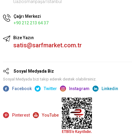
Gaziosmanpaşa/İstanbul
Çağrı Merkezi
+90 212 213 64 37
Bize Yazın
satis@sarfmarket.com.tr
Sosyal Medyada Biz
Sosyal Medyada bizi takip ederek destek olabilirsiniz.
Facebook
Twitter
Instagram
Linkedin
Pinterest
YouTube