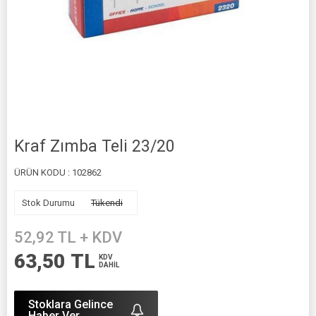
Kraf Zımba Teli 23/20
ÜRÜN KODU :
102862
Stok Durumu
Tükendi
52,92
TL + KDV
63,50
TL
KDV
DAHİL
Stoklara Gelince
Haber Ver