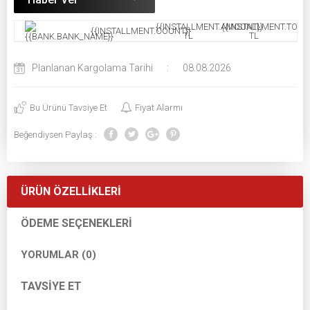
{{INSTALLMENT.AMOUNT}}
{{INSTALLMENT.TOTAL
{{INSTALLMENT.COUNT}}
TL
TL
Planlanan Kargolama Tarihi
:
08.08.2026
Bu Ürünü Tavsiye Et
Fiyat Alarmı
Beğendiysen Paylaş :
ÜRÜN ÖZELLIKLERI
ÖDEME SEÇENEKLERI
YORUMLAR (0)
TAVSIYE ET