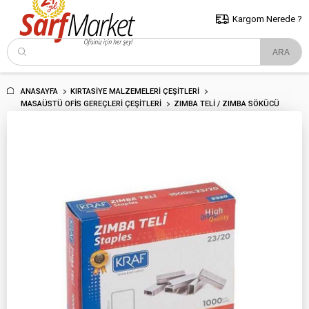
5000 TL ve Üzeri Alışverişlerde İstanbul İçi Kargo Bedava!
Kocaeli
ve Trakya İçin Tıklayın..
Kargom Nerede ?
ANASAYFA
KIRTASIYE MALZEMELERI ÇEŞITLERI
MASAÜSTÜ OFIS GEREÇLERI ÇEŞITLERI
ZIMBA TELI / ZIMBA SÖKÜCÜ