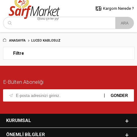
5000 TL ve Üzeri Alışverişlerde İstanbul İçi Kargo Bedava!
Kocaeli
ve Trakya İçin Tıklayın..
Kargom Nerede ?
ANASAYFA
LUCEO KABLOSUZ
Filtre
E-Bülten Aboneliği
KURUMSAL
ÖNEMLI BILGILER