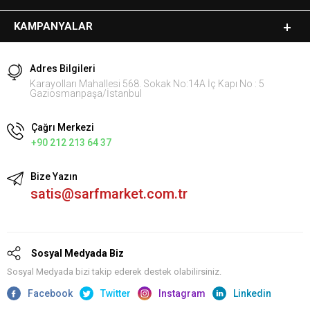
KAMPANYALAR
Adres Bilgileri
Karayolları Mahallesi 568. Sokak No:14A İç Kapı No : 5
Gaziosmanpaşa/İstanbul
Çağrı Merkezi
+90 212 213 64 37
Bize Yazın
satis@sarfmarket.com.tr
Sosyal Medyada Biz
Sosyal Medyada bizi takip ederek destek olabilirsiniz.
Facebook
Twitter
Instagram
Linkedin