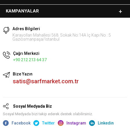
KAMPANYALAR
Adres Bilgileri
Karayolları Mahallesi 568. Sokak No:14A İç Kapı No : 5
Gaziosmanpaşa/İstanbul
Çağrı Merkezi
+90 212 213 64 37
Bize Yazın
satis@sarfmarket.com.tr
Sosyal Medyada Biz
Sosyal Medyada bizi takip ederek destek olabilirsiniz.
Facebook
Twitter
Instagram
Linkedin