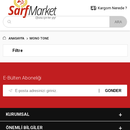
5000 TL ve Üzeri Alışverişlerde İstanbul İçi Kargo Bedava!
Kocaeli
ve Trakya İçin Tıklayın..
Kargom Nerede ?
ANASAYFA
MONO TONE
Filtre
E-Bülten Aboneliği
KURUMSAL
ÖNEMLI BILGILER