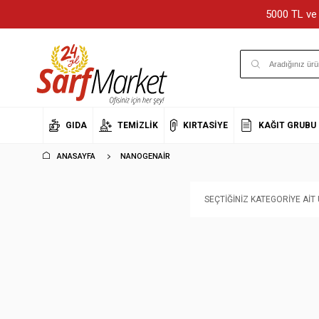
5000 TL ve 
GIDA
TEMIZLIK
KIRTASIYE
KAĞIT GRUBU
ANASAYFA
NANOGENAIR
SEÇTIĞINIZ KATEGORIYE AI