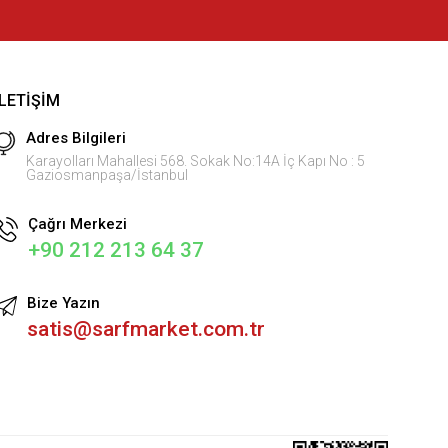
İLETIŞIM
Adres Bilgileri
Karayolları Mahallesi 568. Sokak No:14A İç Kapı No : 5
Gaziosmanpaşa/İstanbul
Çağrı Merkezi
+90 212 213 64 37
Bize Yazın
satis@sarfmarket.com.tr