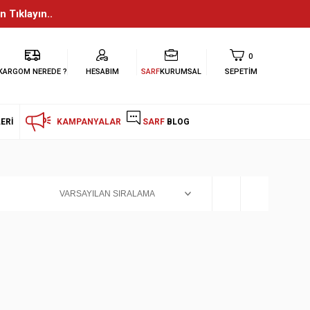
n Tıklayın..
0
KARGOM NEREDE ?
HESABIM
SARF
KURUMSAL
SEPETIM
ERI
KAMPANYALAR
SARF
BLOG