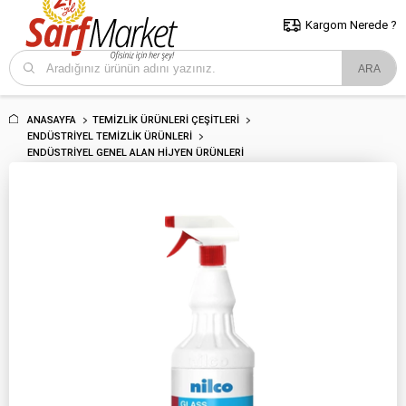
5000 TL ve Üzeri Alışverişlerde İstanbul İçi Kargo Bedava!
Kocaeli
ve Trakya İçin Tıklayın..
Kargom Nerede ?
ANASAYFA
TEMIZLIK ÜRÜNLERI ÇEŞITLERI
ENDÜSTRIYEL TEMIZLIK ÜRÜNLERI
ENDÜSTRIYEL GENEL ALAN HIJYEN ÜRÜNLERI