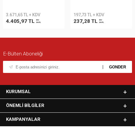
5LT 100857954
3.671,65 TL + KDV
197,73 TL + KDV
4.405,97 TL
237,28 TL
KDV
KDV
DAHİL
DAHİL
E-Bülten Aboneliği
KURUMSAL
ÖNEMLI BILGILER
KAMPANYALAR