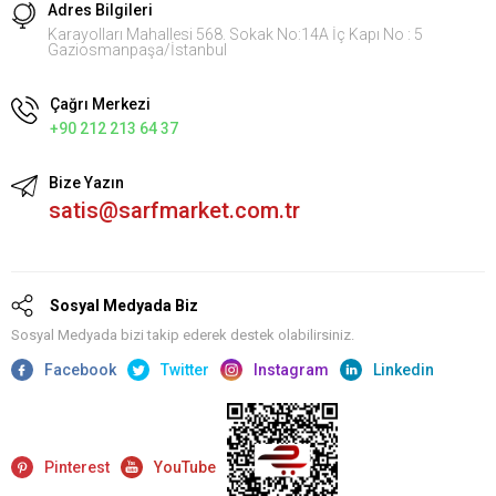
Adres Bilgileri
Karayolları Mahallesi 568. Sokak No:14A İç Kapı No : 5
Gaziosmanpaşa/İstanbul
Çağrı Merkezi
+90 212 213 64 37
Bize Yazın
satis@sarfmarket.com.tr
Sosyal Medyada Biz
Sosyal Medyada bizi takip ederek destek olabilirsiniz.
Facebook
Twitter
Instagram
Linkedin
Pinterest
YouTube