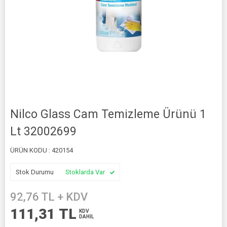
Nilco Glass Cam Temizleme Ürünü 1
Lt 32002699
ÜRÜN KODU :
420154
Stok Durumu
Stoklarda Var
92,76
TL + KDV
111,31
TL
KDV
DAHİL