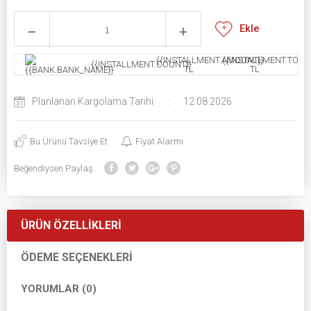
Ekle
{{INSTALLMENT.AMOUNT}}
{{INSTALLMENT.TOTAL
{{INSTALLMENT.COUNT}}
TL
TL
Planlanan Kargolama Tarihi
:
12.08.2026
Bu Ürünü Tavsiye Et
Fiyat Alarmı
Beğendiysen Paylaş :
ÜRÜN ÖZELLIKLERI
ÖDEME SEÇENEKLERI
YORUMLAR (0)