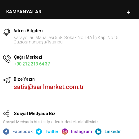
KAMPANYALAR
Adres Bilgileri
Karayolları Mahallesi 568. Sokak No:14A İç Kapı No : 5
Gaziosmanpaşa/İstanbul
Çağrı Merkezi
+90 212 213 64 37
Bize Yazın
satis@sarfmarket.com.tr
Sosyal Medyada Biz
Sosyal Medyada bizi takip ederek destek olabilirsiniz.
Facebook
Twitter
Instagram
Linkedin