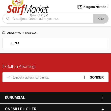
5000 TL ve Üzeri Alışverişlerde İstanbul İçi Kargo Bedava!
Kocaeli
ve Trakya İçin Tıklayın..
Kargom Nerede ?
ANASAYFA
NO:307A
Filtre
E-Bülten Aboneliği
KURUMSAL
ÖNEMLI BILGILER