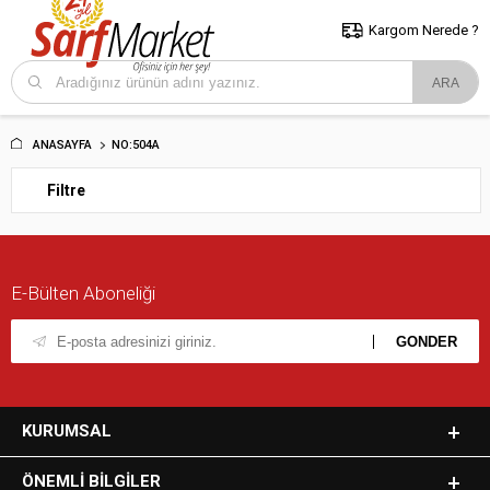
5000 TL ve Üzeri Alışverişlerde İstanbul İçi Kargo Bedava!
Kocaeli
ve Trakya İçin Tıklayın..
Kargom Nerede ?
ANASAYFA
NO:504A
Filtre
E-Bülten Aboneliği
KURUMSAL
ÖNEMLI BILGILER