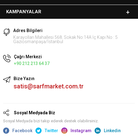
KAMPANYALAR
Adres Bilgileri
Karayolları Mahallesi 568. Sokak No:14A İç Kapı No : 5
Gaziosmanpaşa/İstanbul
Çağrı Merkezi
+90 212 213 64 37
Bize Yazın
satis@sarfmarket.com.tr
Sosyal Medyada Biz
Sosyal Medyada bizi takip ederek destek olabilirsiniz.
Facebook
Twitter
Instagram
Linkedin